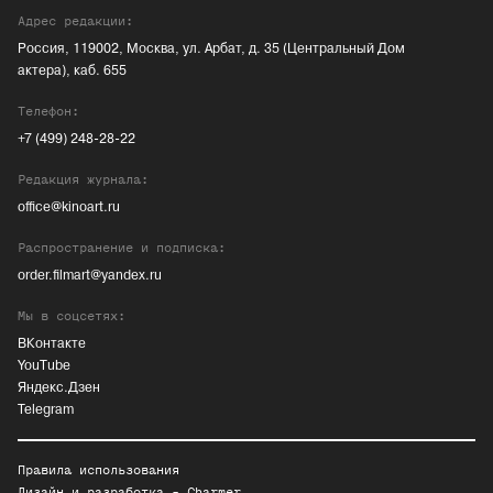
Адрес редакции:
Россия, 119002, Москва, ул. Арбат, д. 35 (Центральный Дом
актера), каб. 655
Телефон:
+7 (499) 248-28-22
Редакция журнала:
office@kinoart.ru
Распространение и подписка:
order.filmart@yandex.ru
Мы в соцсетях:
ВКонтакте
YouTube
Яндекс.Дзен
Telegram
Правила использования
Дизайн и разработка -
Charmer