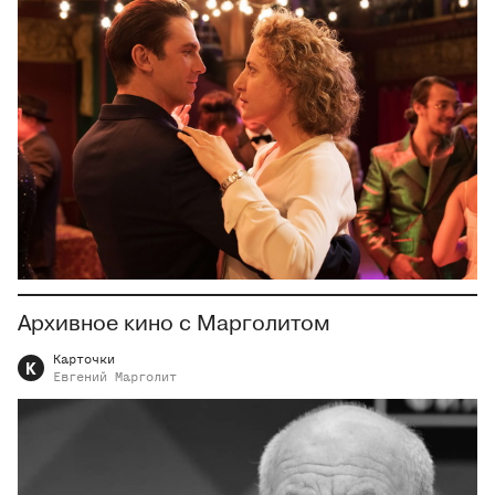
Архивное кино с Марголитом
Карточки
К
Евгений
Марголит