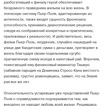
разбогатевший к финалу герой обеспечивает
бездомного праведника жильем на всю жизнь. В
этическую систему Пьер-Поля, адаптированную из
античности, также входит сущность фронезиса
(способность принимать дианоэтические решения,
следуя из соображений конкретных и практических,
приложимых к реальности). И действительно, весь
фильм Пьер-Поль, неудачник, случайно нашедший на
улице две бандитские сумки с деньгами, претворяет в
жизнь благодаря своим подельникам сугубо
прагматичную схему исхода в налоговый рай. Впрочем,
помогающий ему финансовый махинатор Ташеро
(забавная пародия на Доминика Стросс-Кана местного
разлива), грустно усмехнувшись, заявит, что на Земле
рая все же нет.
Относительность устаревших уже представлений Пьер-
Поля о справедливости подчеркивается тем, как
внезапно он находит любовь всей жизни. Решившись