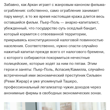
Забавно, как Аркан играет с жанровым каноном фильма-
ограбления: собственно, само ограбление занимает
пару минут, в то же время настоящая кража длится весь
оставшийся фильм. Пьер-Поль — анархо-капиталист,
убежденный, что государство суть оседлый бандит,
который кормится с отвоеванной территории,
прикрываясь конституционной налоговой повинностью
населения. Соответственно, нужно спасти случайно
нажитый капитал прежде всего от налогового бремени,
с которого собираются покормиться нечестные
полицейские, которые ходят за ним по пятам. Этим
герои и заняты: Пьер-Поль, Аспасия/Камилла, случайно
встреченный ими экономический преступник Сильвен
(Реми Жирар) и уже упомянутый Ташеро,
профессиональный легализатор чужих доходов через
анонимные фирмы в свободных экономических зонах.