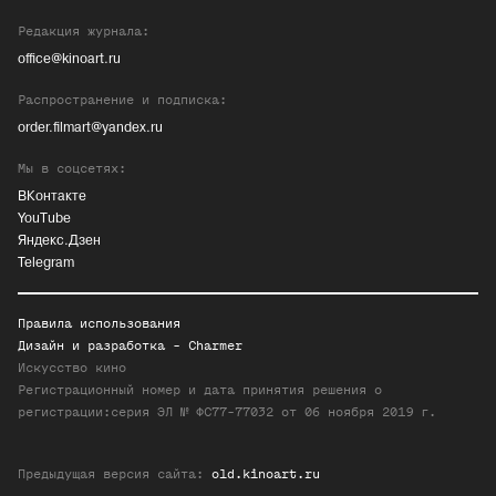
Редакция журнала:
office@kinoart.ru
Распространение и подписка:
order.filmart@yandex.ru
Мы в соцсетях:
ВКонтакте
YouTube
Яндекс.Дзен
Telegram
Правила использования
Дизайн и разработка -
Charmer
Искусство кино
Регистрационный номер и дата принятия решения о
регистрации:серия ЭЛ № ФС77-77032 от 06 ноября 2019 г.
Предыдущая версия сайта:
old.kinoart.ru