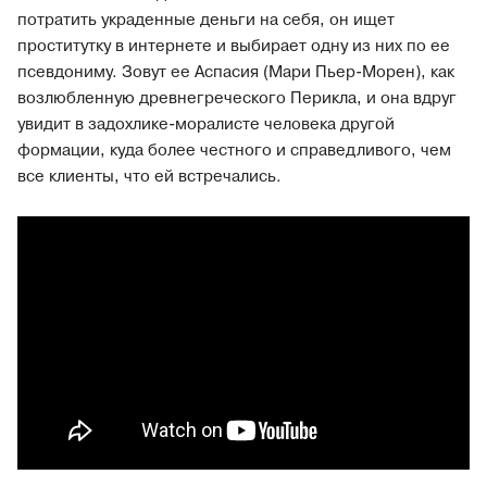
потратить украденные деньги на себя, он ищет
проститутку в интернете и выбирает одну из них по ее
псевдониму. Зовут ее Аспасия (Мари Пьер-Морен), как
возлюбленную древнегреческого Перикла, и она вдруг
увидит в задохлике-моралисте человека другой
формации, куда более честного и справедливого, чем
все клиенты, что ей встречались.