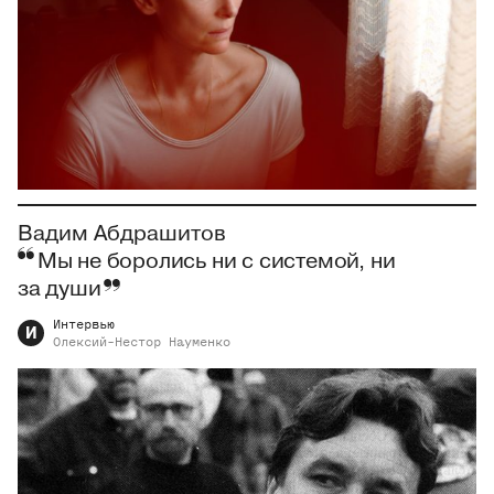
Вадим Абдрашитов
Мы не боролись ни с системой, ни
за души
Интервью
И
Олексий-Нестор
Науменко