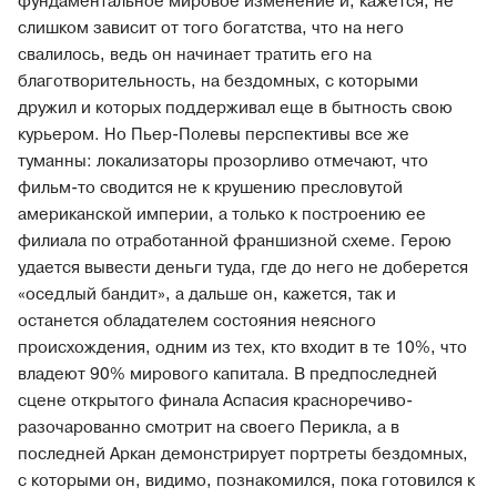
фундаментальное мировое изменение и, кажется, не
слишком зависит от того богатства, что на него
свалилось, ведь он начинает тратить его на
благотворительность, на бездомных, с которыми
дружил и которых поддерживал еще в бытность свою
курьером. Но Пьер-Полевы перспективы все же
туманны: локализаторы прозорливо отмечают, что
фильм-то сводится не к крушению пресловутой
американской империи, а только к построению ее
филиала по отработанной франшизной схеме. Герою
удается вывести деньги туда, где до него не доберется
«оседлый бандит», а дальше он, кажется, так и
останется обладателем состояния неясного
происхождения, одним из тех, кто входит в те 10%, что
владеют 90% мирового капитала. В предпоследней
сцене открытого финала Аспасия красноречиво-
разочарованно смотрит на своего Перикла, а в
последней Аркан демонстрирует портреты бездомных,
с которыми он, видимо, познакомился, пока готовился к