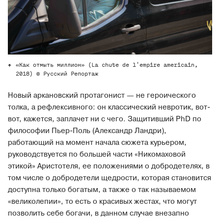
«Как отмыть миллион» (La chute de l'empire americain,
2018) © Русский Репортаж
Новый аркановский протагонист — не героического
толка, а рефлексивного: он классический невротик, вот-
вот, кажется, заплачет ни с чего. Защитивший PhD по
философии Пьер-Поль (Александр Ландри),
работающий на момент начала сюжета курьером,
руководствуется по большей части «Никомаховой
этикой» Аристотеля, ее положениями о добродетелях, в
том числе о добродетели щедрости, которая становится
доступна только богатым, а также о так называемом
«великолепии», то есть о красивых жестах, что могут
позволить себе богачи, в данном случае внезапно