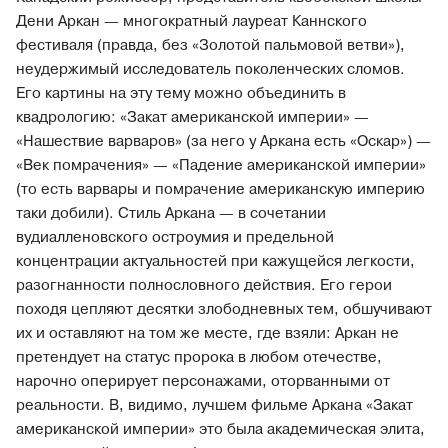
Дени Аркан — многократный лауреат Каннского
фестиваля (правда, без «Золотой пальмовой ветви»),
неудержимый исследователь поколенческих сломов.
Его картины на эту тему можно объединить в
квадрологию: «Закат американской империи» —
«Нашествие варваров» (за него у Аркана есть «Оскар») —
«Век помрачения» — «Падение американской империи»
(то есть варвары и помрачение американскую империю
таки добили). Стиль Аркана — в сочетании
вудиалленовского остроумия и предельной
концентрации актуальностей при кажущейся легкости,
разогнанности полнословного действия. Его герои
походя цепляют десятки злободневных тем, обшучивают
их и оставляют на том же месте, где взяли: Аркан не
претендует на статус пророка в любом отечестве,
нарочно оперирует персонажами, оторванными от
реальности. В, видимо, лучшем фильме Аркана «Закат
американской империи» это была академическая элита,