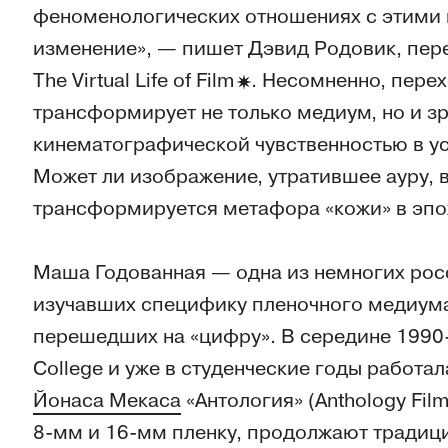
феноменологических отношениях с этим
изменение», — пишет Дэвид Родовик, пер
The Virtual Life of
Film
. Несомненно, пере
трансформирует не только медиум, но и зр
кинематографической чувственностью в у
Может ли изображение, утратившее ауру, 
трансформируется метафора «кожи» в эп
Маша Годованная — одна из немногих рос
изучавших специфику пленочного медиума
перешедших на «цифру». В середине 1990-х
College и уже в студенческие годы работа
Йонаса Мекаса
«Антология» (Anthology Film
8-мм и 16-мм пленку, продолжают традиц