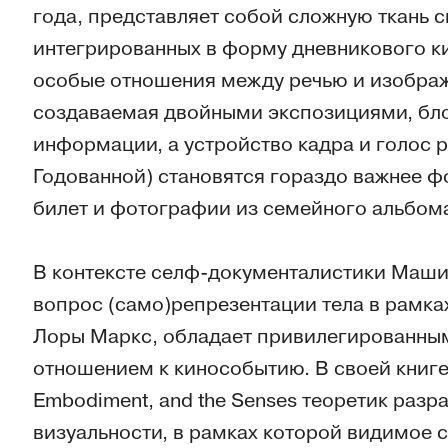
года, представляет собой сложную ткань 
интегрированных в форму дневникового к
особые отношения между речью и изображ
создаваемая двойными экспозициями, бло
информации, а устройство кадра и голос р
Годованной) становятся гораздо важнее ф
билет и фотографии из семейного альбома
В контексте селф-документалистики Маши
вопрос (само)репрезентации тела в рамках
Лоры Маркс, обладает привилегированны
отношением к кинособытию. В своей книге The
Embodiment, and the Senses теоретик раз
визуальности, в рамках которой видимое