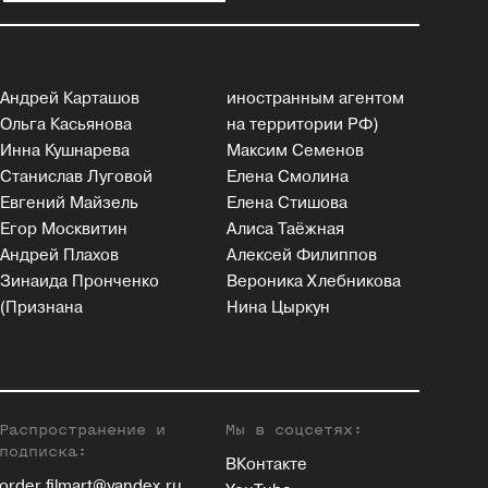
Андрей Карташов
иностранным агентом
Ольга Касьянова
на территории РФ)
Инна Кушнарева
Максим Семенов
Станислав Луговой
Елена Смолина
Евгений Майзель
Елена Стишова
Егор Москвитин
Алиса Таёжная
Андрей Плахов
Алексей Филиппов
Зинаида Пронченко
Вероника Хлебникова
(Признана
Нина Цыркун
Распространение и
Мы в соцсетях:
подписка:
ВКонтакте
order.filmart@yandex.ru