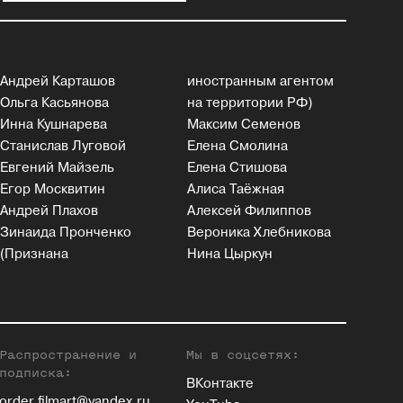
Андрей Карташов
иностранным агентом
Ольга Касьянова
на территории РФ)
Инна Кушнарева
Максим Семенов
Станислав Луговой
Елена Смолина
Евгений Майзель
Елена Стишова
Егор Москвитин
Алиса Таёжная
Андрей Плахов
Алексей Филиппов
Зинаида Пронченко
Вероника Хлебникова
(Признана
Нина Цыркун
Распространение и
Мы в соцсетях:
подписка:
ВКонтакте
order.filmart@yandex.ru