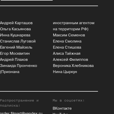
Андрей Карташов
иностранным агентом
Ольга Касьянова
на территории РФ)
Инна Кушнарева
Максим Семенов
Станислав Луговой
Елена Смолина
Евгений Майзель
Елена Стишова
Егор Москвитин
Алиса Таёжная
Андрей Плахов
Алексей Филиппов
Зинаида Пронченко
Вероника Хлебникова
(Признана
Нина Цыркун
Распространение и
Мы в соцсетях:
подписка:
ВКонтакте
order.filmart@yandex.ru