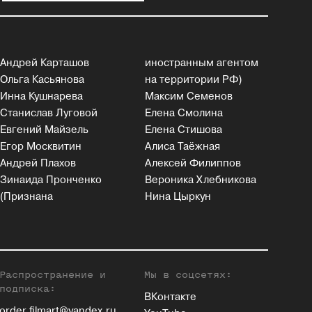
Андрей Карташов
иностранным агентом
Ольга Касьянова
на территории РФ)
Инна Кушнарева
Максим Семенов
Станислав Луговой
Елена Смолина
Евгений Майзель
Елена Стишова
Егор Москвитин
Алиса Таёжная
Андрей Плахов
Алексей Филиппов
Зинаида Пронченко
Вероника Хлебникова
(Признана
Нина Цыркун
Распространение и
Мы в соцсетях:
подписка:
ВКонтакте
order.filmart@yandex.ru