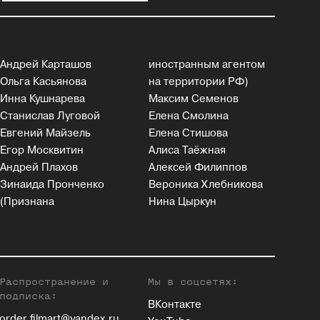
Андрей Карташов
иностранным агентом
Ольга Касьянова
на территории РФ)
Инна Кушнарева
Максим Семенов
Станислав Луговой
Елена Смолина
Евгений Майзель
Елена Стишова
Егор Москвитин
Алиса Таёжная
Андрей Плахов
Алексей Филиппов
Зинаида Пронченко
Вероника Хлебникова
(Признана
Нина Цыркун
Распространение и
Мы в соцсетях:
подписка:
ВКонтакте
order.filmart@yandex.ru