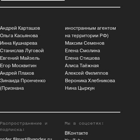
Андрей Карташов
иностранным агентом
Ольга Касьянова
на территории РФ)
Инна Кушнарева
Максим Семенов
Станислав Луговой
Елена Смолина
Евгений Майзель
Елена Стишова
Егор Москвитин
Алиса Таёжная
Андрей Плахов
Алексей Филиппов
Зинаида Пронченко
Вероника Хлебникова
(Признана
Нина Цыркун
Распространение и
Мы в соцсетях:
подписка:
ВКонтакте
order.filmart@yandex.ru