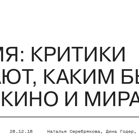
Я: КРИТИКИ
Т, КАКИМ Б
 КИНО И МИР
28.12.18
Наталья Серебрякова
,
Дина Годер