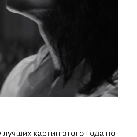
у
лучших картин этого года по