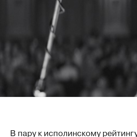
В пару к исполинскому
рейтинг