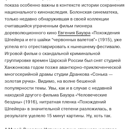
показа особенно важны в контексте истории сохранения
национального кинонаследия. Болонская синематека,
только недавно обнаружившая в своей коллекции
считавшийся утраченным фильм пионера
дореволюционного кино
Евгения Бауэра
«Похождения
Шпейера и его шайки “червонных валетов”» (1915), уже
успела его отреставрировать к нынешнему фестивалю.
Игровой фильм о скандальной криминальной
группировке времен Царской России был снят студией
Ханжонкова годом позже авантюрно-приключенческой
многосерийной драмы студии Дранкова «Сонька —
золотая ручка». Видимо, на волне бешеной
популярности темы. Увы, как и в случае с недавней
находкой другого фильма Бауэра «Человеческие
бездны» (1916), нитратная пленка «Похождений
Шпейера» в значительной степени разложилась, в
результате уцелело 15 минут картины. Ну, хоть так.