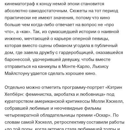
кинематограф к концу немой эпохи становится
абсолютно самодостаточным. Сюжеты на тот период
практически не имеют значения, потому что кино
больше чем когда-либо отвечает на вопрос не «про
что», а «как». Так, из сумасшедшей истории о наивной
инженю, мечтающей о карьере оперной певицы,
которая вместо сцены обманом угодила в публичный
дом, где завела дружбу с гардеробщицей, оказавшейся
баронессой, удочерившей девушку, чтобы вместе
отправиться на каникулы в Монте-Карло, Льюису
Майлстоуну удается сделать хорошее кино.
Отдельно можно отметить программу-портрет «Кэтрин
Хепбёрн: феминистка, акробатка и любовница» под
кураторством американской критикессы Молли Хэскелл,
собравшей любимые и неочевидные фильмы
четырехкратной обладательницы премии «Оскар». По
словам самой Хэскелл, ретроспективу составили работы
«до той поры, когда актриса стала любимицей толпы и