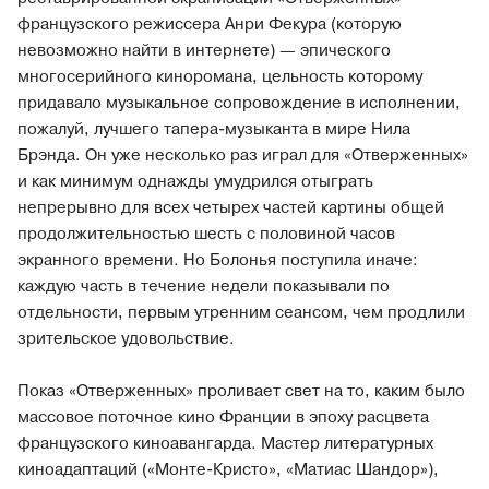
французского режиссера Анри Фекура (которую
невозможно найти в интернете) — эпического
многосерийного киноромана, цельность которому
придавало музыкальное сопровождение в исполнении,
пожалуй, лучшего тапера-музыканта в мире Нила
Брэнда. Он уже несколько раз играл для «Отверженных»
и как минимум однажды умудрился отыграть
непрерывно для всех четырех частей картины общей
продолжительностью шесть с половиной часов
экранного времени. Но Болонья поступила иначе:
каждую часть в течение недели показывали по
отдельности, первым утренним сеансом, чем продлили
зрительское удовольствие.
Показ «Отверженных» проливает свет на то, каким было
массовое поточное кино Франции в эпоху расцвета
французского киноавангарда. Мастер литературных
киноадаптаций («Монте-Кристо», «Матиас Шандор»),