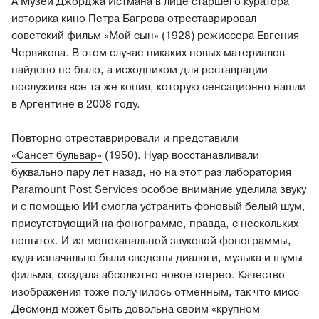
А Музей Джорджа Истмана в лице старшего куратора
историка кино Петра Багрова отреставрировал
советский фильм «Мой сын» (1928) режиссера Евгения
Червякова. В этом случае никаких новых материалов
найдено не было, а исходником для реставрации
послужила все та же копия, которую сенсационно нашли
в Аргентине в 2008 году.
Повторно отреставрировали и представили
«Сансет бульвар»
(1950). Нуар восстанавливали
буквально пару лет назад, но на этот раз лаборатория
Paramount Post Services особое внимание уделила звуку
и с помощью ИИ смогла устранить фоновый белый шум,
присутствующий на фонограмме, правда, с нескольких
попыток. И из моноканальной звуковой фонограммы,
куда изначально были сведены диалоги, музыка и шумы
фильма, создала абсолютно новое стерео. Качество
изображения тоже получилось отменным, так что мисс
Десмонд может быть довольна своим «крупном