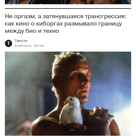
Не оргазм, а затянувшаяся трансгрессия:
как кино о киборгах размывало границу
между био и техно
Тексты
Т
Анжелика
Артюх