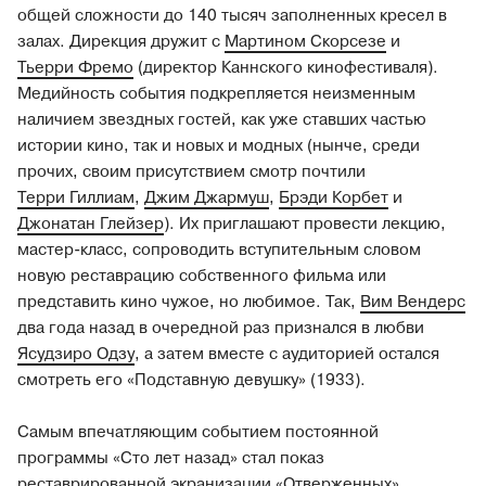
общей сложности до 140 тысяч заполненных кресел в
залах. Дирекция дружит с
Мартином Скорсезе
и
Тьерри Фремо
(директор Каннского кинофестиваля).
Медийность события подкрепляется неизменным
наличием звездных гостей, как уже ставших частью
истории кино, так и новых и модных (нынче, среди
прочих, своим присутствием смотр почтили
Терри Гиллиам
,
Джим Джармуш
,
Брэди Корбет
и
Джонатан Глейзер
). Их приглашают провести лекцию,
мастер-класс, сопроводить вступительным словом
новую реставрацию собственного фильма или
представить кино чужое, но любимое. Так,
Вим Вендерс
два года назад в очередной раз признался в любви
Ясудзиро Одзу
, а затем вместе с аудиторией остался
смотреть его «Подставную девушку» (1933).
Самым впечатляющим событием постоянной
программы «Сто лет назад» стал показ
реставрированной экранизации «Отверженных»