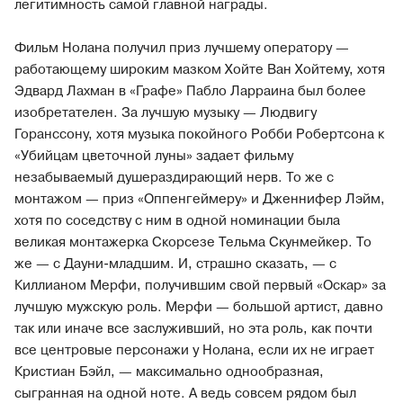
легитимность самой главной награды.
Фильм Нолана получил приз лучшему оператору —
работающему широким мазком Хойте Ван Хойтему, хотя
Эдвард Лахман в «Графе» Пабло Ларраина был более
изобретателен. За лучшую музыку — Людвигу
Горанссону, хотя музыка покойного Робби Робертсона к
«Убийцам цветочной луны» задает фильму
незабываемый душераздирающий нерв. То же с
монтажом — приз «Оппенгеймеру» и Дженнифер Лэйм,
хотя по соседству с ним в одной номинации была
великая монтажерка Скорсезе Тельма Скунмейкер. То
же — с Дауни-младшим. И, страшно сказать, — с
Киллианом Мерфи, получившим свой первый «Оскар» за
лучшую мужскую роль. Мерфи — большой артист, давно
так или иначе все заслуживший, но эта роль, как почти
все центровые персонажи у Нолана, если их не играет
Кристиан Бэйл, — максимально однообразная,
сыгранная на одной ноте. А ведь совсем рядом был