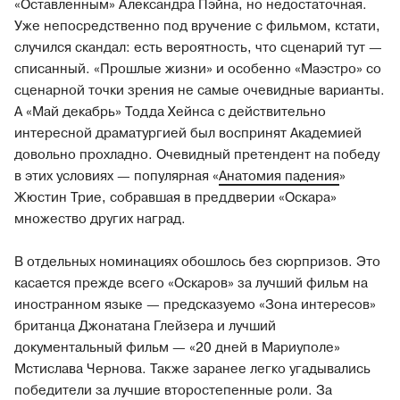
«Оставленным» Александра Пэйна, но недостаточная.
Уже непосредственно под вручение с фильмом, кстати,
случился скандал: есть вероятность, что сценарий тут —
списанный. «Прошлые жизни» и особенно «Маэстро» со
сценарной точки зрения не самые очевидные варианты.
А «Май декабрь» Тодда Хейнса с действительно
интересной драматургией был воспринят Академией
довольно прохладно. Очевидный претендент на победу
в этих условиях — популярная «
Анатомия падения
»
Жюстин Трие, собравшая в преддверии «Оскара»
множество других наград.
В отдельных номинациях обошлось без сюрпризов. Это
касается прежде всего «Оскаров» за лучший фильм на
иностранном языке — предсказуемо «Зона интересов»
британца Джонатана Глейзера и лучший
документальный фильм — «20 дней в Мариуполе»
Мстислава Чернова. Также заранее легко угадывались
победители за лучшие второстепенные роли. За