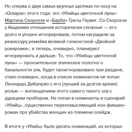
Но сперва о двух самых крупных щелчках по носу на
«Оскарах» этого года: это «Убийцы цветочной луны»
Мартина Скорсезе
и «
Барби
» Греты Гервиг. Со Скорсезе
у Академии отношения исторически сложные — его
долго и упорно игнорировали, потом наградили за
режиссуру ремейка великой гонконгской «Двойной
рокировки», и теперь, очевидно, планируют
игнорировать и дальше. То, что «Убийцы цветочной
луны» — пронзительное эпическое полотно о
банальности зла, будет проигнорировано при раздаче,
стало очевидно, когда в список номинантов не попал
Леонардо ДиКаприо с его (лучшей за долгое время)
ролью — воплощением этого самого тихого зла с
дурацким пробором. Не попал в номинанты и сценарий
«Убийц», существенно переосмысляющий нон-фикшен-
роман про убийства женщин из племени осейдж.
В итоге у «Убийц» было десять номинаций, из которых