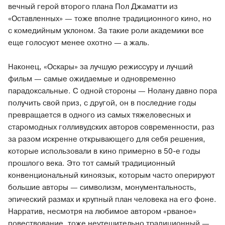
вечный герой второго плана Пол Джаматти из
«Оставленных» — тоже вполне традиционного кино, но
с комедийным уклоном. За такие роли академики все
еще голосуют менее охотно — а жаль.
Наконец, «Оскары» за лучшую режиссуру и лучший
фильм — самые ожидаемые и одновременно
парадоксальные. С одной стороны — Нолану давно пора
получить свой приз, с другой, он в последние годы
превращается в одного из самых тяжеловесных и
старомодных голливудских авторов современности, раз
за разом искренне открывающего для себя решения,
которые использовали в кино примерно в 50-е годы
прошлого века. Это тот самый традиционный
конвенциональный киноязык, которым часто оперируют
большие авторы — символизм, монументальность,
эпический размах и крупный план человека на его фоне.
Нарратив, несмотря на любимое автором «рваное»
повествование, тоже неутешительно традиционный —