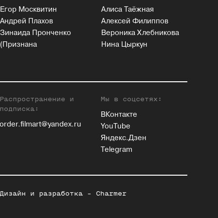
Егор Москвитин
Алиса Таёжная
Андрей Плахов
Алексей Филиппов
Зинаида Пронченко
Вероника Хлебникова
(Признана
Нина Цыркун
Распространение и
Мы в соцсетях:
подписка:
ВКонтакте
order.filmart@yandex.ru
YouTube
Яндекс.Дзен
Telegram
Дизайн и разработка -
Charmer