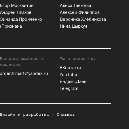
Егор Москвитин
Алиса Таёжная
Андрей Плахов
Алексей Филиппов
Зинаида Пронченко
Вероника Хлебникова
(Признана
Нина Цыркун
Распространение и
Мы в соцсетях:
подписка:
ВКонтакте
order.filmart@yandex.ru
YouTube
Яндекс.Дзен
Telegram
Дизайн и разработка -
Charmer