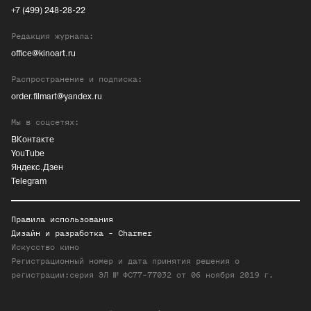
+7 (499) 248-28-22
Редакция журнала:
office@kinoart.ru
Распространение и подписка:
order.filmart@yandex.ru
Мы в соцсетях:
ВКонтакте
YouTube
Яндекс.Дзен
Telegram
Правила использования
Дизайн и разработка -
Charmer
Искусство кино
Регистрационный номер и дата принятия решения о
регистрации:серия ЭЛ № ФС77-77032 от 06 ноября 2019 г.