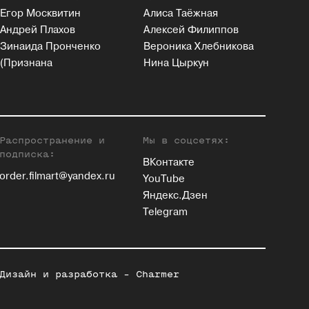
Егор Москвитин
Алиса Таёжная
Андрей Плахов
Алексей Филиппов
Зинаида Пронченко
Вероника Хлебникова
(Признана
Нина Цыркун
Распространение и
Мы в соцсетях:
подписка:
ВКонтакте
order.filmart@yandex.ru
YouTube
Яндекс.Дзен
Telegram
Дизайн и разработка -
Charmer