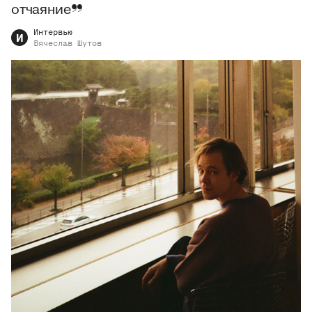
отчаяние
Интервью
И
Вячеслав
Шутов