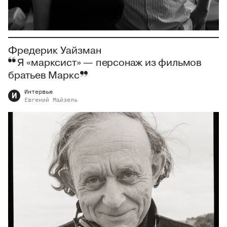
Фредерик Уайзман
Я «марксист» — персонаж из фильмов
братьев Маркс
Интервью
И
Евгений
Майзель