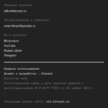
Редакция журнала:
office@kinoart.ru
Распространение и подписка:
order.filmart@yandex.ru
Мы в соцсетях:
ВКонтакте
YouTube
Яндекс.Дзен
Telegram
Правила использования
Дизайн и разработка -
Charmer
Искусство кино
Регистрационный номер и дата принятия решения о
регистрации:серия ЭЛ № ФС77-77032 от 06 ноября 2019 г.
Предыдущая версия сайта:
old.kinoart.ru