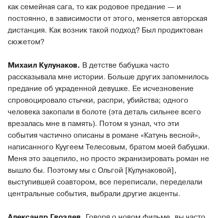
как семейная сага, то как родовое предание — и
постоянно, в зависимости от этого, меняется авторская
дистанция. Как возник такой подход? Был продиктован
сюжетом?
Михаил Кулунаков.
В детстве бабушка часто
рассказывала мне истории. Больше других запомнилось
предание об украденной девушке. Ее исчезновение
спровоцировало стычки, распри, убийства; одного
человека закопали в болоте (эта деталь сильнее всего
врезалась мне в память). Потом я узнал, что эти
события частично описаны в романе «Катунь весной»,
написанного Куугеем Телесовым, братом моей бабушки.
Меня это зацепило, но просто экранизировать роман не
вышло бы. Поэтому мы с Ольгой [Кулунаковой],
выступившей соавтором, все переписали, переделали
центральные события, выбрали другие акценты.
Александр Гвоздев.
Говоря о новом фильме, вы часто