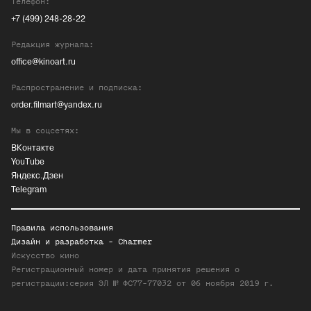
Телефон:
+7 (499) 248-28-22
Редакция журнала:
office@kinoart.ru
Распространение и подписка:
order.filmart@yandex.ru
Мы в соцсетях:
ВКонтакте
YouTube
Яндекс.Дзен
Telegram
Правила использования
Дизайн и разработка -
Charmer
Искусство кино
Регистрационный номер и дата принятия решения о
регистрации:серия ЭЛ № ФС77-77032 от 06 ноября 2019 г.