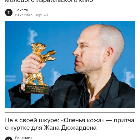
молодого израильского кино
Тексты
Т
Вячеслав
Черный
Не в своей шкуре: «Оленья кожа» — притча
о куртке для Жана Дюжардена
Рецензии