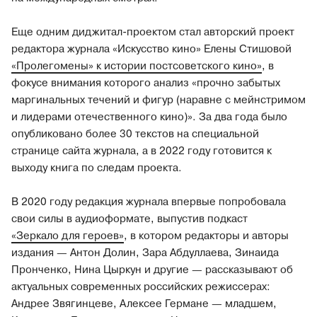
Еще одним диджитал-проектом стал авторский проект
редактора журнала «Искусство кино» Елены Стишовой
«Пролегомены» к истории постсоветского кино»
, в
фокусе внимания которого анализ «прочно забытых
маргинальных течений и фигур (наравне с мейнстримом
и лидерами отечественного кино)». За два года было
опубликовано более 30 текстов на специальной
странице сайта журнала, а в 2022 году готовится к
выходу книга по следам проекта.
В 2020 году редакция журнала впервые попробовала
свои силы в аудиоформате, выпустив подкаст
«Зеркало для героев»
, в котором редакторы и авторы
издания — Антон Долин, Зара Абдуллаева, Зинаида
Пронченко, Нина Цыркун и другие — рассказывают об
актуальных современных российских режиссерах:
Андрее Звягинцеве, Алексее Германе — младшем,