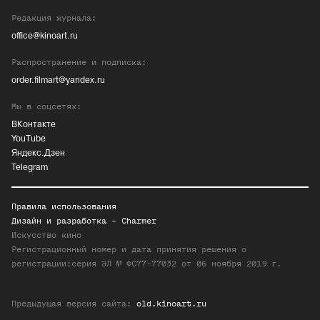
Редакция журнала:
office@kinoart.ru
Распространение и подписка:
order.filmart@yandex.ru
Мы в соцсетях:
ВКонтакте
YouTube
Яндекс.Дзен
Telegram
Правила использования
Дизайн и разработка -
Charmer
Искусство кино
Регистрационный номер и дата принятия решения о
регистрации:серия ЭЛ № ФС77-77032 от 06 ноября 2019 г.
Предыдущая версия сайта:
old.kinoart.ru