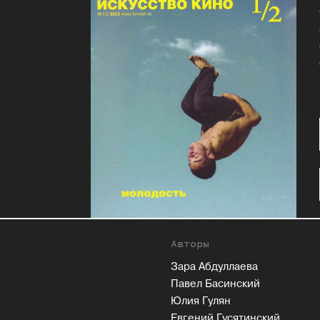
Авторы
Зара Абдуллаева
Павел Басинский
Юлия Гулян
Евгений Гусятинский