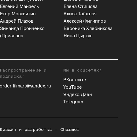
Евгений Майзель
Елена Стишова
Егор Москвитин
Алиса Таёжная
Андрей Плахов
Алексей Филиппов
Зинаида Пронченко
Вероника Хлебникова
(Признана
Нина Цыркун
Распространение и
Мы в соцсетях:
подписка:
ВКонтакте
order.filmart@yandex.ru
YouTube
Яндекс.Дзен
Telegram
Дизайн и разработка -
Charmer