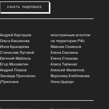
УЗНАТЬ ПОДРОБНЕЕ
Андрей Карташов
иностранным агентом
Ольга Касьянова
на территории РФ)
Инна Кушнарева
Максим Семенов
Станислав Луговой
Елена Смолина
Евгений Майзель
Елена Стишова
Егор Москвитин
Алиса Таёжная
Андрей Плахов
Алексей Филиппов
Зинаида Пронченко
Вероника Хлебникова
(Признана
Нина Цыркун