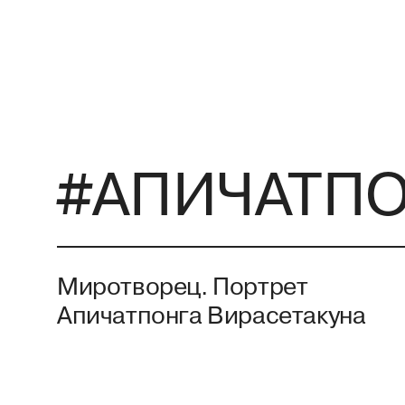
#АПИЧАТПО
Миротворец. Портрет
Апичатпонга Вирасетакуна