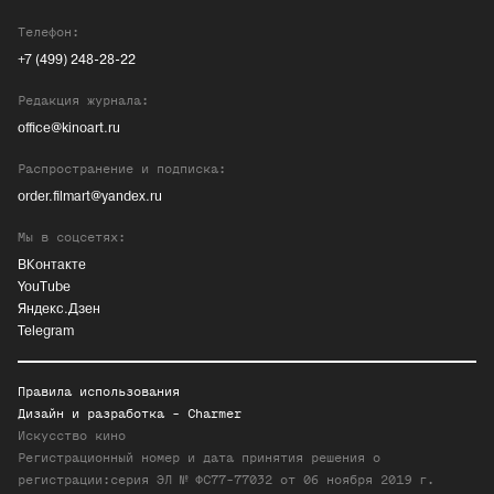
Телефон:
+7 (499) 248-28-22
Редакция журнала:
office@kinoart.ru
Распространение и подписка:
order.filmart@yandex.ru
Мы в соцсетях:
ВКонтакте
YouTube
Яндекс.Дзен
Telegram
Правила использования
Дизайн и разработка -
Charmer
Искусство кино
Регистрационный номер и дата принятия решения о
регистрации:серия ЭЛ № ФС77-77032 от 06 ноября 2019 г.