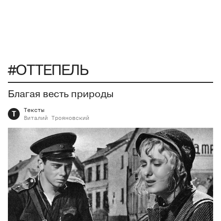
#ОТТЕПЕЛЬ
Благая весть природы
Тексты
Т
Виталий
Трояновский