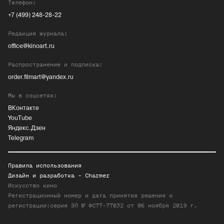
Телефон:
+7 (499) 248-28-22
Редакция журнала:
office@kinoart.ru
Распространение и подписка:
order.filmart@yandex.ru
Мы в соцсетях:
ВКонтакте
YouTube
Яндекс.Дзен
Telegram
Правила использования
Дизайн и разработка -
Charmer
Искусство кино
Регистрационный номер и дата принятия решения о
регистрации:серия ЭЛ № ФС77-77032 от 06 ноября 2019 г.