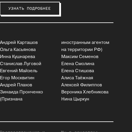
УЗНАТЬ ПОДРОБНЕЕ
Андрей Карташов
иностранным агентом
Ольга Касьянова
на территории РФ)
Инна Кушнарева
Максим Семенов
Станислав Луговой
Елена Смолина
Евгений Майзель
Елена Стишова
Егор Москвитин
Алиса Таёжная
Андрей Плахов
Алексей Филиппов
Зинаида Пронченко
Вероника Хлебникова
(Признана
Нина Цыркун