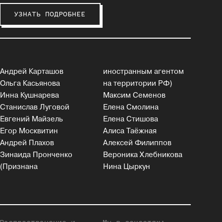
УЗНАТЬ ПОДРОБНЕЕ
Андрей Карташов
иностранным агентом
Ольга Касьянова
на территории РФ)
Инна Кушнарева
Максим Семенов
Станислав Луговой
Елена Смолина
Евгений Майзель
Елена Стишова
Егор Москвитин
Алиса Таёжная
Андрей Плахов
Алексей Филиппов
Зинаида Пронченко
Вероника Хлебникова
(Признана
Нина Цыркун