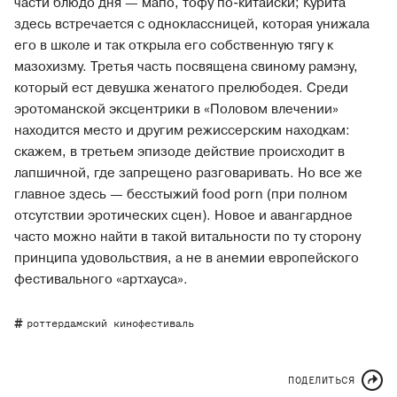
части блюдо дня — мапо, тофу по-китайски; Курита
здесь встречается с одноклассницей, которая унижала
его в школе и так открыла его собственную тягу к
мазохизму. Третья часть посвящена свиному рамэну,
который ест девушка женатого прелюбодея. Среди
эротоманской эксцентрики в «Половом влечении»
находится место и другим режиссерским находкам:
скажем, в третьем эпизоде действие происходит в
лапшичной, где запрещено разговаривать. Но все же
главное здесь — бесстыжий food porn (при полном
отсутствии эротических сцен). Новое и авангардное
часто можно найти в такой витальности по ту сторону
принципа удовольствия, а не в анемии европейского
фестивального «артхауса».
роттердамский кинофестиваль
ПОДЕЛИТЬСЯ