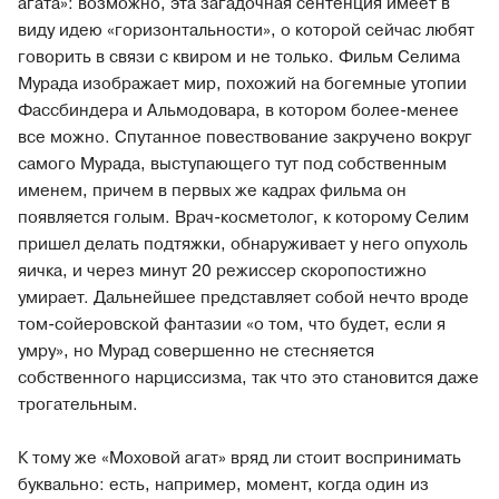
агата»: возможно, эта загадочная сентенция имеет в
виду идею «горизонтальности», о которой сейчас любят
говорить в связи с квиром и не только. Фильм Селима
Мурада изображает мир, похожий на богемные утопии
Фассбиндера и Альмодовара, в котором более-менее
все можно. Спутанное повествование закручено вокруг
самого Мурада, выступающего тут под собственным
именем, причем в первых же кадрах фильма он
появляется голым. Врач-косметолог, к которому Селим
пришел делать подтяжки, обнаруживает у него опухоль
яичка, и через минут 20 режиссер скоропостижно
умирает. Дальнейшее представляет собой нечто вроде
том-сойеровской фантазии «о том, что будет, если я
умру», но Мурад совершенно не стесняется
собственного нарциссизма, так что это становится даже
трогательным.
К тому же «Моховой агат» вряд ли стоит воспринимать
буквально: есть, например, момент, когда один из