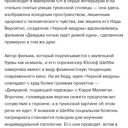
происходит в манерном ч/б в серых интерьерах и на
стильно снятых улицах тунисской столицы — она здесь
изображена холодным пространством, лишенным
здорового человеческого чувства, как лишена его Нада.
Вероятно, создатели «Черной медузы» вдохновлялись
фильмом «Девушка ночью идет домой одна», сделанном
примерно в том же духе.
Автор фильма, который подписывается с маленькой
буквы как исмаэль, и его сорежиссер Юссеф Шебби
наверняка имеют в виду феминистскую тенденцию
современного кино. На их беду, идея «Черной медузы»
совпадает с куда более громким проектом —
«Девушкой, подающей надежды» с Кэрри Маллиган.
Впрочем, голливудская версия сюжета предполагает
сочувствие к героине, а в тунисской картине об этом
речи не идет. У исмаэля и Шебби социальная болезнь
патриархата становится поводом для изучения
индивидуальной патологии. Его они проводят, встав в