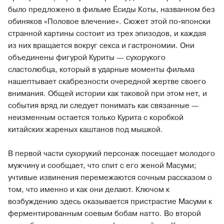
было предложено в фильме Ёсиды Коты, названном без
обиняков «Половое влечение». Сюжет этой по-японски
странной картины состоит из трех эпизодов, и каждая
из них вращается вокруг секса и гастрономии. Они
объединены фигурой Куриты — сухорукого
сластолюбца, который в ударные моменты фильма
нашептывает скабрезности очередной жертве своего
внимания. Общей истории как таковой при этом нет, и
события вряд ли следует понимать как связанные —
неизменным остается только Курита с коробкой
китайских жареных каштанов под мышкой.
В первой части сухорукий персонаж посещает молодого
мужчину и сообщает, что спит с его женой Масуми;
учтивые извинения перемежаются сочным рассказом о
том, что именно и как они делают. Ключом к
возбуждению здесь оказывается пристрастие Масуми к
ферментированным соевым бобам натто. Во второй