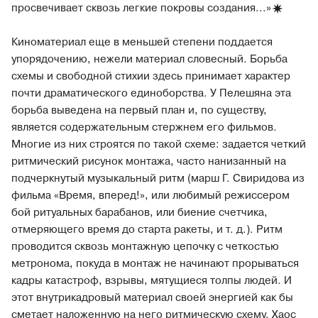
просвечивает сквозь легкие покровы создания...
»
Киноматериал еще в меньшей степени поддается
упорядочению, нежели материал словесный. Борьба
схемы и свободной стихии здесь принимает характер
почти драматического единоборства. У Пелешяна эта
борьба выведена на первый план и, по существу,
является содержательным стержнем его фильмов.
Многие из них строятся по такой схеме: задается четкий
ритмический рисунок монтажа, часто нанизанный на
подчеркнутый музыкальный ритм (марш Г. Свиридова из
фильма «Время, вперед!», или любимый режиссером
бой ритуальных барабанов, или биение счетчика,
отмеряющего время до старта ракеты, и т. д.). Ритм
проводится сквозь монтажную цепочку с четкостью
метронома, покуда в монтаж не начинают прорываться
кадры катастроф, взрывы, мятущиеся толпы людей. И
этот внутрикадровый материал своей энергией как бы
сметает наложенную на него ритмическую схему. Хаос