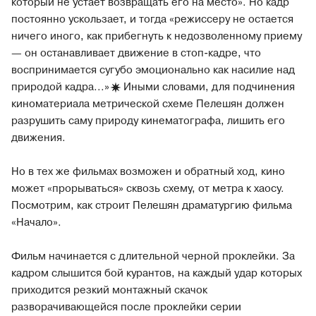
который не устает возвращать его на место». Но кадр
постоянно ускользает, и тогда «режиссеру не остается
ничего иного, как прибегнуть к недозволенному приему
— он останавливает движение в стоп-кадре, что
воспринимается сугубо эмоционально как насилие над
природой кадра...
»
Иными словами, для подчинения
киноматериала метрической схеме Пелешян должен
разрушить саму природу кинематографа, лишить его
движения.
Но в тех же фильмах возможен и обратный ход, кино
может «прорываться» сквозь схему, от метра к хаосу.
Посмотрим, как строит Пелешян драматургию фильма
«Начало».
Фильм начинается с длительной черной проклейки. За
кадром слышится бой курантов, на каждый удар которых
приходится резкий монтажный скачок
разворачивающейся после проклейки серии