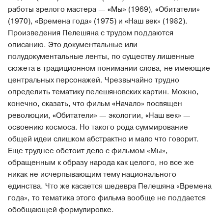
работы зрелого мастера —
«
Мы» (1969),
«
Обитатели»
(1970),
«
Времена года» (1975) и
«
Наш век» (1982).
Произведения Пелешяна с трудом поддаются
описанию. Это документальные или
полудокументальные ленты, по существу лишенные
сюжета в традиционном понимании слова, не имеющие
центральных персонажей. Чрезвычайно трудно
определить тематику пелешяновских картин. Можно,
конечно, сказать, что фильм
«
Начало» посвящен
революции,
«
Обитатели» — экологии,
«
Наш век» —
освоению космоса. Но такого рода суммирование
общей идеи слишком абстрактно и мало что говорит.
Еще труднее обстоит дело с фильмом «Мы»,
обращенным к образу народа как целого, но все же
никак не исчерпывающим тему национального
единства. Что же касается шедевра Пелешяна «Времена
года», то тематика этого фильма вообще не поддается
обобщающей формулировке.