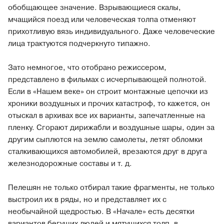
обобщающее значение. Взрывающиеся скалы,
мчащийся поезд или человеческая толпа отменяют
прихотливую вязь индивидуального. Даже человеческие
лица трактуются подчеркнуто типажно.
Зато немногое, что отобрано режиссером,
представлено в фильмах с исчерпывающей полнотой.
Если в «Нашем веке» он строит монтажные цепочки из
хроники воздушных и прочих катастроф, то кажется, он
отыскал в архивах все их варианты, запечатленные на
пленку. Сгорают дирижабли и воздушные шары, один за
другим сыплются на землю самолеты, летят обломки
сталкивающихся автомобилей, врезаются друг в друга
железнодорожные составы и т. д.
Пелешян не только отбирал такие фрагменты, не только
выстроил их в ряды, но и представляет их с
необычайной щедростью. В «Начале» есть десятки
вариантов бегущих людей и мятущихся толп, в