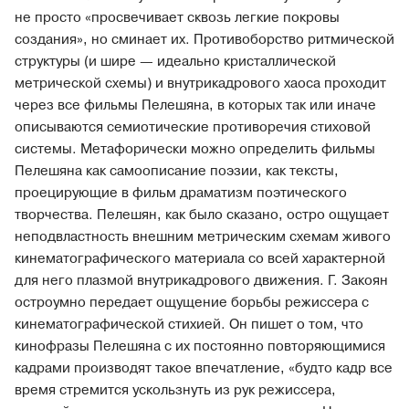
не просто «просвечивает сквозь легкие покровы
создания», но сминает их. Противоборство ритмической
структуры (и шире — идеально кристаллической
метрической схемы) и внутрикадрового хаоса проходит
через все фильмы Пелешяна, в которых так или иначе
описываются семиотические противоречия стиховой
системы. Метафорически можно определить фильмы
Пелешяна как самоописание поэзии, как тексты,
проецирующие в фильм драматизм поэтического
творчества. Пелешян, как было сказано, остро ощущает
неподвластность внешним метрическим схемам живого
кинематографического материала со всей характерной
для него плазмой внутрикадрового движения. Г. Закоян
остроумно передает ощущение борьбы режиссера с
кинематографической стихией. Он пишет о том, что
кинофразы Пелешяна с их постоянно повторяющимися
кадрами производят такое впечатление, «будто кадр все
время стремится ускользнуть из рук режиссера,