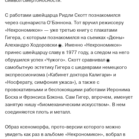
символ смертоносности.
С работами швейцарца Ридли Скотт познакомился
через сценариста О’Бэннона. Тот вручил режиссеру
«Некрономикон» — уже третью книгу с плакатами
Гигера, с которым познакомился на съемках «Дюны»
Алехандро
Ходоровски
. Именно «Некрономикон»
принес швейцарцу славу в 1977 году, а следом на него
обрушился успех «Чужого». Скотт
сравнивал
самобытную эстетику Гигера с шедеврами немецкого
экспрессионизма («Кабинет доктора Калигари» и
«Носферату, симфония ужаса»), а также с
провокативными и беспокоящими работами Иеронима
Босха и Фрэнсиса Бэкона. Сам Гигер, впрочем, именует
занятую нишу «биомеханическим искусством». В нем
соединяются плоть и металл.
Образ ксеноморфа, прото-версии которого можно
увидеть как раз в альбоме «Некрономикон», вобрал в