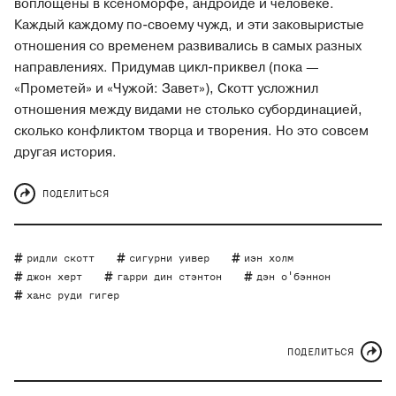
воплощены в ксеноморфе, андроиде и человеке.
Каждый каждому по-своему чужд, и эти заковыристые
отношения со временем развивались в самых разных
направлениях. Придумав цикл-приквел (пока —
«Прометей» и «Чужой: Завет»), Скотт усложнил
отношения между видами не столько субординацией,
сколько конфликтом творца и творения. Но это совсем
другая история.
ПОДЕЛИТЬСЯ
ридли скотт
сигурни уивер
иэн холм
джон херт
гарри дин стэнтон
дэн о'бэннон
ханс руди гигер
ПОДЕЛИТЬСЯ