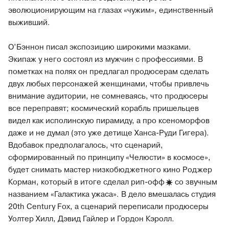
эволюционирующим на глазах «чужим», единственный
выживший.
О’Бэннон писал экспозицию широкими мазками.
Экипаж у него состоял из мужчин с профессиями. В
пометках на полях он предлагал продюсерам сделать
двух любых персонажей женщинами, чтобы привлечь
внимание аудитории, не сомневаясь, что продюсеры
все переправят; космический корабль пришельцев
видел как исполинскую пирамиду, а про ксеноморфов
даже и не думал (это уже детище Ханса-Руди Гигера).
Вдобавок предполагалось, что сценарий,
сформированный по принципу «Челюсти» в космосе»,
будет снимать мастер низкобюджетного кино Роджер
Корман, который в итоге сделал рип-
офф
со звучным
названием «Галактика ужаса». В дело вмешалась студия
20th Century Fox, а сценарий переписали продюсеры
Уолтер Хилл, Дэвид Гайлер и Гордон Кэролл.