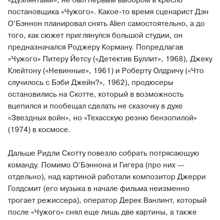
«Дуэлянтами», не был первым выбором в кресло
постановщика «Чужого». Какое-то время сценарист Дэн
О’Бэннон планировал снять Alien самостоятельно, а до
того, как сюжет приглянулся большой студии, он
предназначался Роджеру Корману. Попредлагав
«Чужого» Питеру Йетсу («Детектив Буллит», 1968), Джеку
Клейтону («Невинные», 1961) и Роберту Олдричу («Что
случилось с Бэби Джейн?», 1962), продюсеры
остановились на Скотте, который в возможность
вцепился и пообещал сделать не сказочку в духе
«Звездных войн», но «Техасскую резню бензопилой»
(1974) в космосе.
Дальше Ридли Скотту повезло собрать потрясающую
команду. Помимо О’Бэннона и Гигера (про них —
отдельно), над картиной работали композитор Джерри
Голдсмит (его музыка в начале фильма неизменно
трогает режиссера), оператор Дерек Ванлинт, который
после «Чужого» снял еще лишь две картины, а также