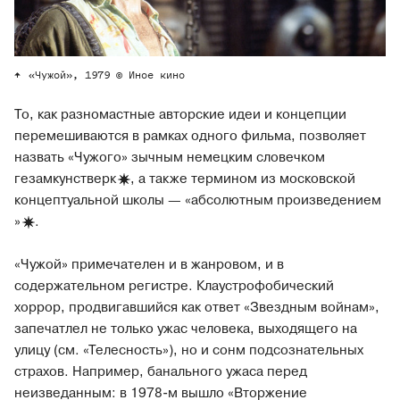
«Чужой», 1979 © Иное кино
То, как разномастные авторские идеи и концепции
перемешиваются в рамках одного фильма, позволяет
назвать «Чужого» зычным немецким словечком
гезамкунстверк
, а также термином из московской
концептуальной школы — «абсолютным произведением
»
.
«Чужой» примечателен и в жанровом, и в
содержательном регистре. Клаустрофобический
хоррор, продвигавшийся как ответ «Звездным войнам»,
запечатлел не только ужас человека, выходящего на
улицу (см. «Телесность»), но и сонм подсознательных
страхов. Например, банального ужаса перед
неизведанным: в 1978-м вышло «Вторжение