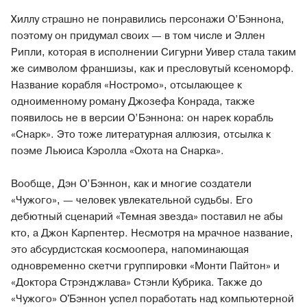
Хиллу страшно не понравились персонажи О’Бэннона,
поэтому он придумал своих — в том числе и Эллен
Рипли, которая в исполнении Сигурни Уивер стала таким
же символом франшизы, как и пресловутый ксеноморф.
Название корабля «Ностромо», отсылающее к
одноименному роману Джозефа Конрада, также
появилось не в версии О’Бэннона: он нарек корабль
«Снарк». Это тоже литературная аллюзия, отсылка к
поэме Льюиса Кэролла «Охота на Снарка».
Вообще, Дэн О’Бэннон, как и многие создатели
«Чужого», — человек увлекательной судьбы. Его
дебютный сценарий «Темная звезда» поставил не абы
кто, а Джон Карпентер. Несмотря на мрачное название,
это абсурдистская космоопера, напоминающая
одновременно скетчи группировки «Монти Пайтон» и
«Доктора Стрэнджлава» Стэнли Кубрика. Также до
«Чужого» О'Бэннон успел поработать над компьютерной