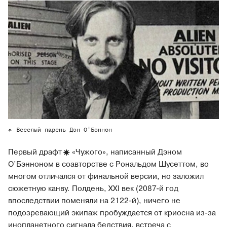
Веселый парень Дэн О'Бэннон
Первый
драфт
«Чужого», написанный Дэном
О’Бэнноном в соавторстве с Рональдом Шусеттом, во
многом отличался от финальной версии, но заложил
сюжетную канву. Полдень, XXI век (2087-й год
впоследствии поменяли на 2122-й), ничего не
подозревающий экипаж пробуждается от криосна из-за
инопланетного сигнала бедствия, встреча с