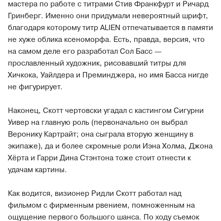
мастера по работе с титрами Стив Франкфурт и Ричард
Гринберг. Именно они придумали невероятный шрифт,
благодаря которому титр ALIEN отпечатывается в памяти
не хуже облика ксеноморфа. Есть, правда, версия, что
на самом деле его разработал Сол Басс —
прославленный художник, рисовавший титры для
Хичкока, Уайлдера и Преминджера, но имя Басса нигде
не фигурирует.
Наконец, Скотт чертовски угадал с кастингом Сигурни
Уивер на главную роль (первоначально он выбрал
Веронику Картрайт; она сыграла вторую женщину в
экипаже), да и более скромные роли Иэна Холма, Джона
Хёрта и Гарри Дина Стэнтона тоже стоит отнести к
удачам картины.
Как водится, визионер Ридли Скотт работал над
фильмом с фирменным рвением, помноженным на
ощущение первого большого шанса. По ходу съемок