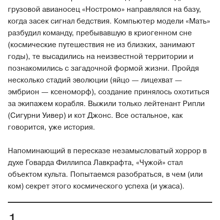
грузовой авианосец «Ностромо» направлялся на базу,
когда засек сигнал бедствия. Компьютер модели «Мать»
разбудил команду, пребывавшую в криогенном сне
(космические путешествия не из близких, занимают
годы), те высадились на неизвестной территории и
познакомились с загадочной формой жизни. Пройдя
несколько стадий эволюции (яйцо — лицехват —
эмбрион — ксеноморф), создание принялось охотиться
за экипажем корабля. Выжили только лейтенант Рипли
(Сигурни Уивер) и кот Джонс. Все остальное, как
говорится, уже история.
Напоминающий в пересказе незамысловатый хоррор в
духе Говарда Филлипса Лавкрафта, «Чужой» стал
объектом культа. Попытаемся разобраться, в чем (или
ком) секрет этого космического успеха (и ужаса).