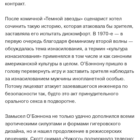
контракт.
После комичной «Темной звезды» сценарист хотел
сочинить такую историю, которая атаковала бы зрителя,
заставляла его испытать дискомфорт. В 1970-е — в
первую очередь благодаря феминизму второй волны —
обсуждалась тема изнасилования, а термин «культура
изнасилования» применялся в том числе и как синоним
американской культуры в целом. О’Бэннону пришло в
голову перевернуть игру и заставить зрителя наблюдать
за изнасилованием мужчины инопланетной особью.
Потому лицехват атакует зазевавшегося инженера по
безопасности так, будто это акт принудительного
орального секса в подворотне.
Замысел О’Бэннона не только удачно дополнился всеми
эротическими силуэтами и формами гигеровского
дизайна, но и нашел продолжение в режиссерских
решениях. Скотт снимал «Чужого» подчеркнуто телесно: