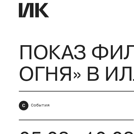
ПОКАЗ ФИЛ
ОГНЯ» В И
С
События