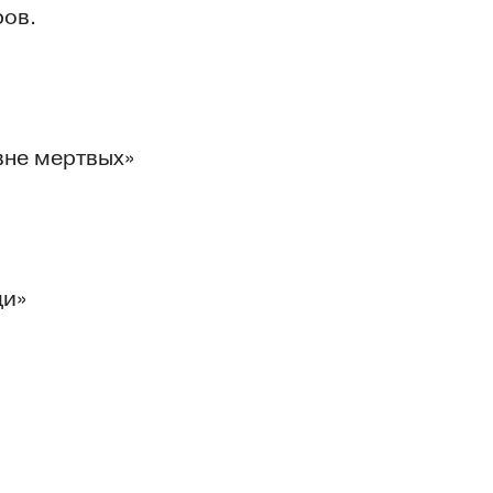
ров.
вне мертвых»
ди»