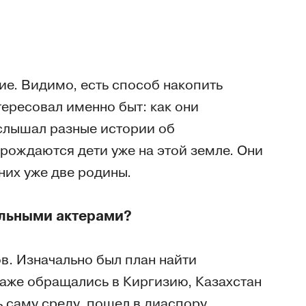
е. Видимо, есть способ накопить
тересовал именно быт: как они
 слышал разные истории об
рождаются дети уже на этой земле. Они
них уже две родины.
альными актерами?
в. Изначально был план найти
аже обращались в Киргизию, Казахстан
ь саму среду, пошел в диаспору,