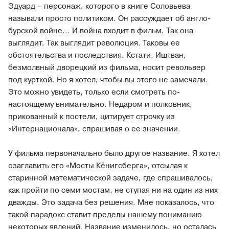
Эдуард – персонаж, которого в книге Соловьева
называли просто политиком. Он рассуждает об англо-
бурской войне... И война входит в фильм. Так она
выглядит. Так выглядит революция. Таковы ее
обстоятельства и последствия. Кстати, Иштван,
безмолвный дворецкий из фильма, носит револьвер
под курткой. Но я хотел, чтобы вы этого не замечали.
Это можно увидеть, только если смотреть по-
настоящему внимательно. Недаром и полковник,
прикованный к постели, цитирует строчку из
«Интернационала», спрашивая о ее значении.
У фильма первоначально было другое название. Я хотел
озаглавить его «Мосты Кёнигсберга», отсылая к
старинной математической задаче, где спрашивалось,
как пройти по семи мостам, не ступая ни на один из них
дважды. Это задача без решения. Мне показалось, что
такой парадокс ставит пределы нашему пониманию
некоторых явлений. Название изменилось, но осталась