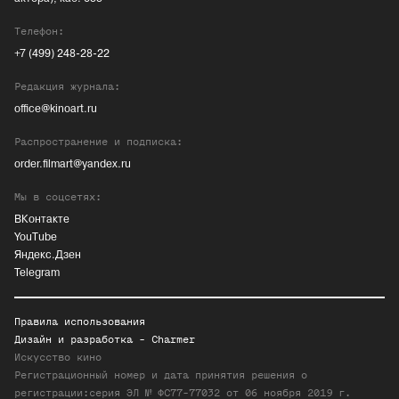
Телефон:
+7 (499) 248-28-22
Редакция журнала:
office@kinoart.ru
Распространение и подписка:
order.filmart@yandex.ru
Мы в соцсетях:
ВКонтакте
YouTube
Яндекс.Дзен
Telegram
Правила использования
Дизайн и разработка -
Charmer
Искусство кино
Регистрационный номер и дата принятия решения о
регистрации:серия ЭЛ № ФС77-77032 от 06 ноября 2019 г.