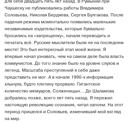
для себя двадцать пять лет назад. В Румынии при
Чаушеску не публиковались работы Владимира
Соловьева, Николая Бердяева, Сергея Булгакова. После
падения режима моментально появились маленькие
независимые издательства, которые буквально
бросились на «запрещенку», начали переводить и
печатать всё. Русские мыслители были не на последнем
месте! Это был интересный этап моей жизни. Я
впервые начал узнавать, чем на самом деле была власть
коммунистов. До того знание было на уровне слухов и
легенд. Масштаба преступлений я себе даже
представить не мог. А в начале 1990-х информация
хлынула, будто плотину прорвало. Гигантское
количество мемуаров, Солженицын... До Шаламова
добрались позже, всего лет пять назад. Я пережил
настоящую революцию сознания, читал запоем. На этот
период пришелся и Соловьев, изменивший мой взгляд
на мир.