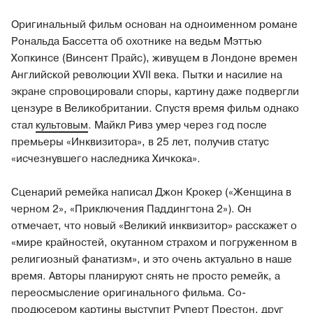
Оригинальный фильм основан на одноименном романе
Рональда Бассетта об охотнике на ведьм Мэттью
Хопкинсе (Винсент Прайс), живущем в Лондоне времен
Английской революции XVII века. Пытки и насилие на
экране спровоцировали споры, картину даже подвергли
цензуре в Великобритании. Спустя время фильм однако
стал
культовым
. Майкл Ривз умер через год после
премьеры «Инквизитора», в 25 лет, получив статус
«исчезнувшего наследника Хичкока».
Сценарий ремейка написал Джон Крокер («Женщина в
черном 2», «Приключения Паддингтона 2»). Он
отмечает, что новый «Великий инквизитор» расскажет о
«мире крайностей, окутанном страхом и погруженном в
религиозный фанатизм», и это очень актуально в наше
время. Авторы планируют снять не просто ремейк, а
переосмысление оригинального фильма. Со-
продюсером картины выступит Руперт Престон, друг