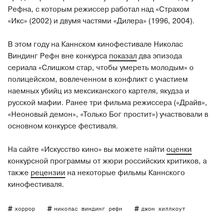
Рефна, с которым режиссер работал над «Страхом
«Икс» (2002) и двумя частями «Дилера» (1996, 2004).
В этом году на Каннском кинофестивале Николас
Виндинг Рефн вне конкурса
показал
два эпизода
сериала «Слишком стар, чтобы умереть молодым» о
полицейском, вовлеченном в конфликт с участием
наемных убийц из мексиканского картеля, якудза и
русской мафии. Ранее три фильма режиссера («Драйв»‎,
«Неоновый демон»‎, «Только Бог простит»‎) участвовали в
основном конкурсе фестиваля.
На сайте «Искусство кино» вы можете найти
оценки
конкурсной программы от жюри российских критиков, а
также
рецензии
на некоторые фильмы Каннского
кинофестиваля.
хоррор
николас виндинг рефн
джон хиллкоут