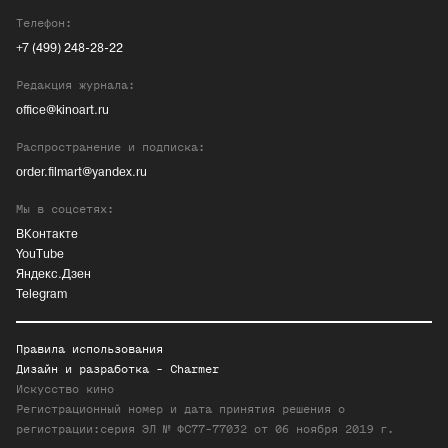
Телефон:
+7 (499) 248-28-22
Редакция журнала:
office@kinoart.ru
Распространение и подписка:
order.filmart@yandex.ru
Мы в соцсетях:
ВКонтакте
YouTube
Яндекс.Дзен
Telegram
Правила использования
Дизайн и разработка -
Charmer
Искусство кино
Регистрационный номер и дата принятия решения о
регистрации:серия ЭЛ № ФС77-77032 от 06 ноября 2019 г.