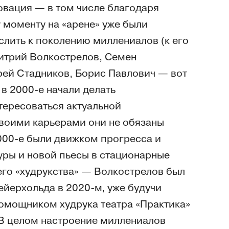
овация — в том числе благодаря
 моменту на «арене» уже были
лить к поколению миллениалов (к его
митрий Волкострелов, Семен
рей Стадников, Борис Павлович — вот
в 2000‑е начали делать
тересоваться актуальной
воими карьерами они не обязаны
000‑е были движком прогресса и
ры и новой пьесы в стационарные
него «худрукства» — Волкострелов был
йерхольда в 2020‑м, уже будучи
омощником худрука театра «Практика»
 В целом настроение миллениалов