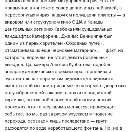
помимо вечной поэтики микрорайонов рая. Что-то
привычное в контексте совершенно иных пейзажей, в
перевернутых мирах на другом полушарии планеты — в
видовом или структурном кино США и Канады,
центральных регионах Квебека или суицидальных
ландшафтах Калифорнии. Джеймс
Беннинг
был
одним из первых зрителей «Обходных путей»,
отсматривавших еще черновые материалы, — факт, из
которого, впрочем, не стоит делать поспешных
выводов. Да, камера Алексея Курбатова, подобно
аппарату американского режиссера, терпелива и
чувствительна к переливам видимого/невидимого:
вместе с ней мы всматриваемся в натюрморт двора или
полузаброшенной локации, в почти неподвижной
картинке, слегка побеспокоенной шагами редких
прохожих, что-то неуловимо меняется, происходит
событие, но мы раз за разом упускаем мгновение
перехода, осознаем лишь последствие — круги
расходятся по воде неработающего фонтана. Но, не в