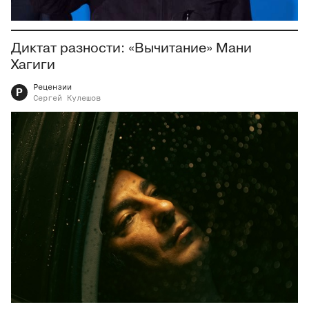
Диктат разности: «Вычитание» Мани
Хагиги
Рецензии
Р
Сергей
Кулешов