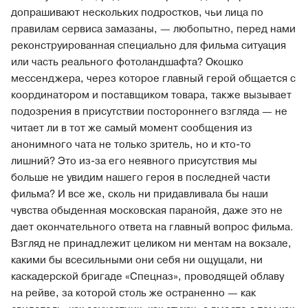
допрашивают нескольких подростков, чьи лица по
правилам сервиса замазаны, — любопытно, перед нами
реконструированная специально для фильма ситуация
или часть реального фотоландшафта? Окошко
мессенджера, через которое главный герой общается с
координатором и поставщиком товара, также вызывает
подозрения в присутствии постороннего взгляда — не
читает ли в тот же самый момент сообщения из
анонимного чата не только зритель, но и кто-то
лишний? Это из-за его неявного присутствия мы
больше не увидим нашего героя в последней части
фильма? И все же, сколь ни придавливала бы наши
чувства обыденная московская паранойя, даже это не
дает окончательного ответа на главный вопрос фильма.
Взгляд не принадлежит целиком ни ментам на вокзале,
какими бы всесильными они себя ни ощущали, ни
каскадерской бригаде «Спецназ», проводящей облаву
на рейве, за которой столь же остраненно — как