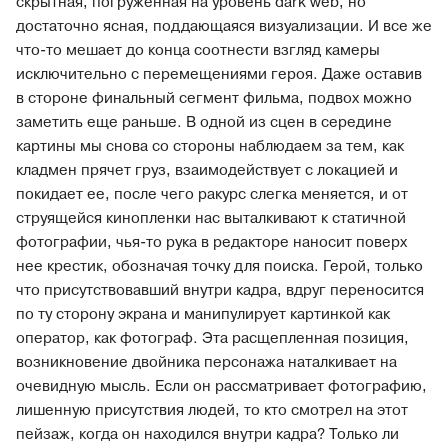
скрытная, погруженная на уровень dark web, но
достаточно ясная, поддающаяся визуализации. И все же
что-то мешает до конца соотнести взгляд камеры
исключительно с перемещениями героя. Даже оставив
в стороне финальный сегмент фильма, подвох можно
заметить еще раньше. В одной из сцен в середине
картины мы снова со стороны наблюдаем за тем, как
кладмен прячет груз, взаимодействует с локацией и
покидает ее, после чего ракурс слегка меняется, и от
струящейся кинопленки нас выталкивают к статичной
фотографии, чья-то рука в редакторе наносит поверх
нее крестик, обозначая точку для поиска. Герой, только
что присутствовавший внутри кадра, вдруг переносится
по ту сторону экрана и манипулирует картинкой как
оператор, как фотограф. Эта расщепленная позиция,
возникновение двойника персонажа наталкивает на
очевидную мысль. Если он рассматривает фотографию,
лишенную присутствия людей, то кто смотрел на этот
пейзаж, когда он находился внутри кадра? Только ли