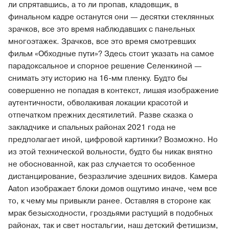
ли спрятавшись, а то ли пропав, кладовщик, в
финальном кадре останутся они — десятки стеклянных
зрачков, все это время наблюдавших с панельных
многоэтажек. Зрачков, все это время смотревших
фильм «Обходные пути»? Здесь стоит указать на самое
парадоксальное и спорное решение Селенкиной —
снимать эту историю на 16-мм пленку. Будто бы
совершенно не попадая в контекст, лишая изображение
аутентичности, обволакивая локации красотой и
отпечатком прежних десятилетий. Разве сказка о
закладчике и спальных районах 2021 года не
предполагает иной, цифровой картинки? Возможно. Но
из этой технической вольности, будто бы никак внятно
не обоснованной, как раз случается то особенное
дистанцирование, безразличие здешних видов. Камера
Aaton изображает блоки домов ощутимо иначе, чем все
то, к чему мы привыкли ранее. Оставляя в стороне как
мрак безысходности, гроздьями растущий в подобных
районах, так и свет ностальгии, наш детский фетишизм,