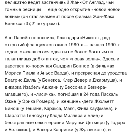
деликатно ведет застенчивый Жан-Юг Англад, чьи
томные ресницы — еще одно открытие «новой новой
волны» (он стал знаменит после фильма Жан-Жака
Бенекса «37,2° по утрам»).
Анн Парийо пополнила, благодаря «Никите», ряд
открытий французского кино 1980-х — начала 1990-х
годов, оказавшегося едва ли не более богатым на
талантливых дебютанток, чем «новая волна». Здесь и
царственно-порочная Сандрин Боннер (в фильмах
Мориса Пиала и Аньес Варда), и прекрасная до уродства
Беатрис Далль (у Бенекса, Клер Девер и Джармуша), и
дикарка Изабель Аджани (у Бессона и Беккера-
младшего), и «лисичка», погибшая в 24 года Паскаль
Ожье (у Эрика Ромера), и женщины-дети Жюльетт
Бинош (у Тешине, Каракса, Маля, Фила Кауфмана), и
Шарлотта Генсбур (у Клода Миллера и Блие) и
бесстрашные секс-героини Марушки Детмерс (у Годара
и Белоккио), и Валери Каприски (у Жулавского), и