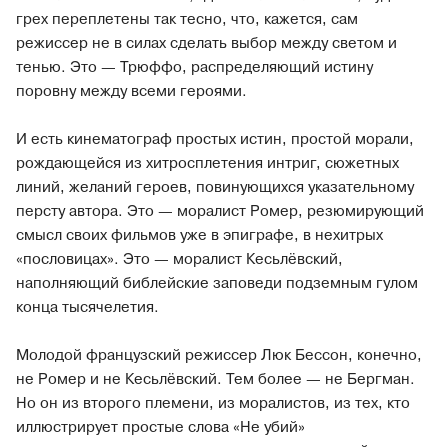
грех переплетены так тесно, что, кажется, сам
режиссер не в силах сделать выбор между светом и
тенью. Это — Трюффо, распределяющий истину
поровну между всеми героями.
И есть кинематограф простых истин, простой морали,
рождающейся из хитросплетения интриг, сюжетных
линий, желаний героев, повинующихся указательному
персту автора. Это — моралист Ромер, резюмирующий
смысл своих фильмов уже в эпиграфе, в нехитрых
«пословицах». Это — моралист Кесьлёвский,
наполняющий библейские заповеди подземным гулом
конца тысячелетия.
Молодой французский режиссер Люк Бессон, конечно,
не Ромер и не Кесьлёвский. Тем более — не Бергман.
Но он из второго племени, из моралистов, из тех, кто
иллюстрирует простые слова «Не убий»