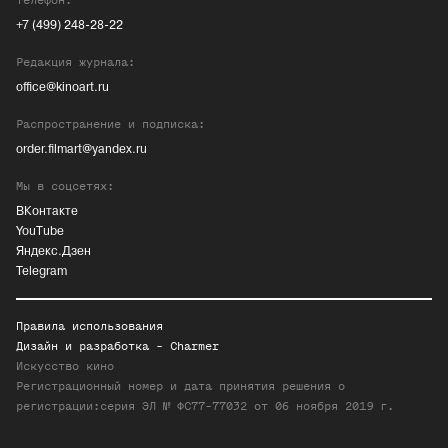
+7 (499) 248-28-22
Редакция журнала:
office@kinoart.ru
Распространение и подписка:
order.filmart@yandex.ru
Мы в соцсетях:
ВКонтакте
YouTube
Яндекс.Дзен
Telegram
Правила использования
Дизайн и разработка -
Charmer
Искусство кино
Регистрационный номер и дата принятия решения о
регистрации:серия ЭЛ № ФС77-77032 от 06 ноября 2019 г.