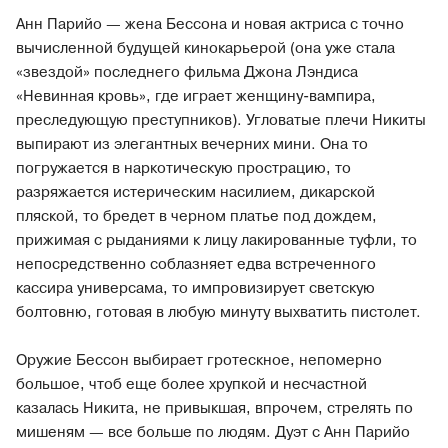
Анн Парийо — жена Бессона и новая актриса с точно
вычисленной будущей кинокарьерой (она уже стала
«звездой» последнего фильма Джона Лэндиса
«Невинная кровь», где играет женщину-вампира,
преследующую преступников). Угловатые плечи Никиты
выпирают из элегантных вечерних мини. Она то
погружается в наркотическую прострацию, то
разряжается истерическим насилием, дикарской
пляской, то бредет в черном платье под дождем,
прижимая с рыданиями к лицу лакированные туфли, то
непосредственно соблазняет едва встреченного
кассира универсама, то импровизирует светскую
болтовню, готовая в любую минуту выхватить пистолет.
Оружие Бессон выбирает гротескное, непомерно
большое, чтоб еще более хрупкой и несчастной
казалась Никита, не привыкшая, впрочем, стрелять по
мишеням — все больше по людям. Дуэт с Анн Парийо