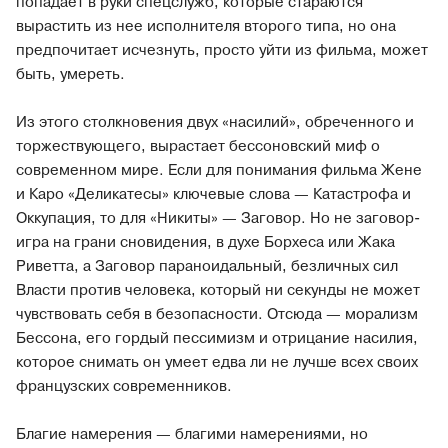
попадает в руки спецслужб, которые стараются
вырастить из нее исполнителя второго типа, но она
предпочитает исчезнуть, просто уйти из фильма, может
быть, умереть.
Из этого столкновения двух «насилий», обреченного и
торжествующего, вырастает бессоновский миф о
современном мире. Если для понимания фильма Жене
и Каро «Деликатесы» ключевые слова — Катастрофа и
Оккупация, то для «Никиты» — Заговор. Но не заговор-
игра на грани сновидения, в духе Борхеса или Жака
Риветта, а Заговор параноидальный, безличных сил
Власти против человека, который ни секунды не может
чувствовать себя в безопасности. Отсюда — морализм
Бессона, его гордый пессимизм и отрицание насилия,
которое снимать он умеет едва ли не лучше всех своих
французских современников.
Благие намерения — благими намерениями, но