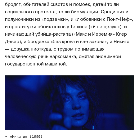
бродяг, обитателей сквотов и помоек, детей то ли
социального протеста, то ли биомутации. Среди них и
полуночники из «подземки», и «любовники с Понт-Нёф»,
и проститутки обоих полов у Тешине («Я не целую»), и
начинающий убийца-растяпа («Макс и Иеремия» Клер
Девер), и бродяжка «без крова и вне закона», и Никита
— девушка ниоткуда, с трудом понимающая
человеческую речь наркоманка, смятая анонимной
государственной машиной.
«Никита» (1990)