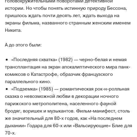
головокружительными поворотами детективной
истории. Но чтобы понять истинную природу Бессона,
пришлось ждать почти десять лет, ждать выхода на
экраны фильма, названного странным женским именем
Никита.
А до этого были:
«Последняя схватка» (1982) — черно-белая и немая
трансплантация на экран апокалиптического мира панк-
комиксов о Катастрофе, образчик французского
параллельного кино.
«Подземка» (1985) — романтическая рок-н-ролльная
сказка о невозможной любви в декорации ночного
парижского метрополитена, населенного фауной
бродяг, воришек и музыкантов. Фильм-манифест, столь
же значительный для 80-х годов, как «На последнем
дыхании» Годара для 60-х или «Вальсирующие» Блие для
70-х.