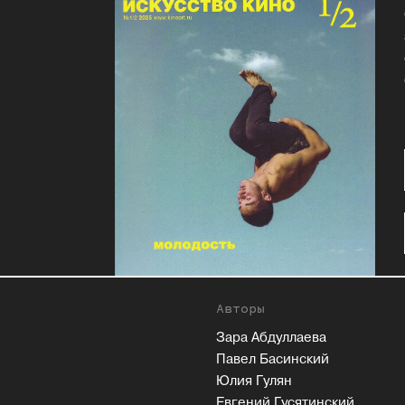
Авторы
Зара Абдуллаева
Павел Басинский
Юлия Гулян
Евгений Гусятинский