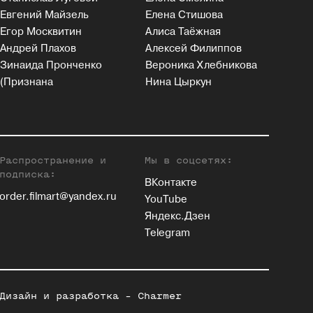
Евгений Майзель
Елена Стишова
Егор Москвитин
Алиса Таёжная
Андрей Плахов
Алексей Филиппов
Зинаида Пронченко
Вероника Хлебникова
(Признана
Нина Цыркун
Распространение и
Мы в соцсетях:
подписка:
ВКонтакте
order.filmart@yandex.ru
YouTube
Яндекс.Дзен
Telegram
Дизайн и разработка -
Charmer