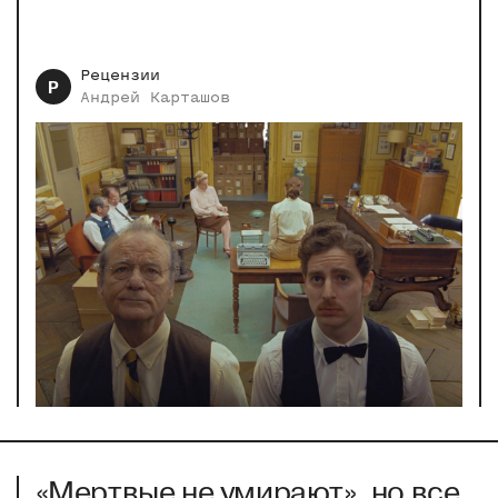
Рецензии
Р
Андрей
Карташов
«Мертвые не умирают», но все