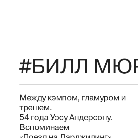
#БИЛЛ МЮ
Между кэмпом, гламуром и
трешем.
54 года Уэсу Андерсону.
Вспоминаем
«Поезд на Дарджилинг»