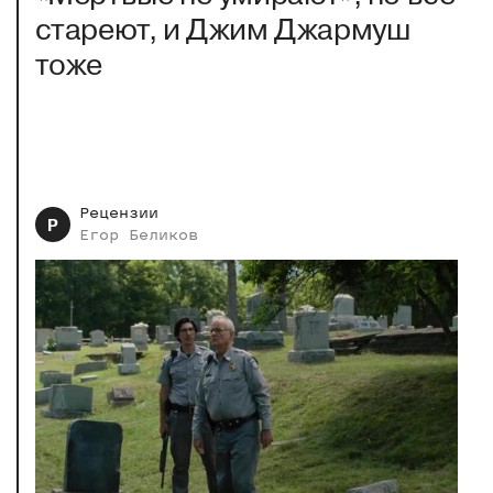
стареют, и Джим Джармуш
тоже
Рецензии
Р
Егор
Беликов