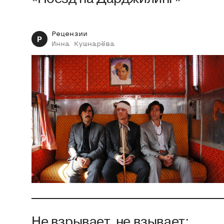
Рецензии
Р
Инна
Кушнарёва
Не взрывает, не взывает: