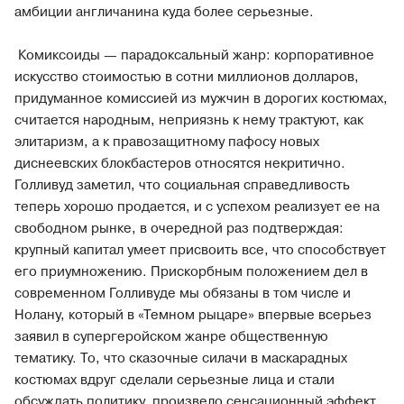
амбиции англичанина куда более серьезные.
Комиксоиды — парадоксальный жанр: корпоративное
искусство стоимостью в сотни миллионов долларов,
придуманное комиссией из мужчин в дорогих костюмах,
считается народным, неприязнь к нему трактуют, как
элитаризм, а к правозащитному пафосу новых
диснеевских блокбастеров относятся некритично.
Голливуд заметил, что социальная справедливость
теперь хорошо продается, и с успехом реализует ее на
свободном рынке, в очередной раз подтверждая:
крупный капитал умеет присвоить все, что способствует
его приумножению. Прискорбным положением дел в
современном Голливуде мы обязаны в том числе и
Нолану, который в «Темном рыцаре» впервые всерьез
заявил в супергеройском жанре общественную
тематику. То, что сказочные силачи в маскарадных
костюмах вдруг сделали серьезные лица и стали
обсуждать политику, произвело сенсационный эффект