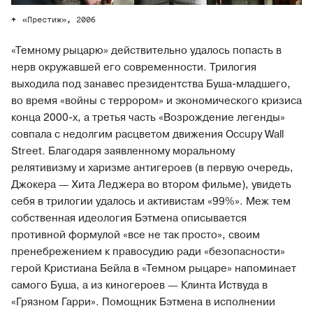
«Престиж», 2006
«Темному рыцарю» действительно удалось попасть в
нерв окружавшей его современности. Трилогия
выходила под занавес президентства Буша-младшего,
во время «войны с террором» и экономического кризиса
конца 2000-х, а третья часть «Возрождение легенды»
совпала с недолгим расцветом движения Occupy Wall
Street. Благодаря заявленному моральному
релятивизму и харизме антигероев (в первую очередь,
Джокера — Хита Леджера во втором фильме), увидеть
себя в трилогии удалось и активистам «99%». Меж тем
собственная идеология Бэтмена описывается
противной формулой «все не так просто», своим
пренебрежением к правосудию ради «безопасности»
герой Кристиана Бейла в «Темном рыцаре» напоминает
самого Буша, а из киногероев — Клинта Иствуда в
«Грязном Гарри». Помощник Бэтмена в исполнении