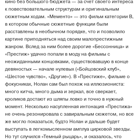
кино без большого бюджета — за счет своего интереса
к повествовательным структурам и оригинальным
сюжетным ходам. «Мементо» — это фильм категории B,
в котором обычные сюжетные функции были
расставлены в необычном порядке, что и позволило
картине приподняться над своим малопрестижным
жанром. Вслед за ним более дорогие «Бессонница» и
«Престиж» удачно попали в моду на фильмы с
неожиданными концовками, существовавшую в конце
девяностых — начале нулевых («Бойцовский клуб»,
«Шестое чувство», «Другие»). В «Престиже», фильме о
фокусниках, Нолан сам был похож на иллюзиониста:
много китча, много дыма и зеркал, все сверкает,
кроликов достают из шляпы ловко и точно в нужный
момент. Несколько насупленная интонация «Престижа»
не очень резонировала с завиральным сюжетом, но все
же могло показаться, будто Нолан и дальше будет
выступать в легкомысленном амплуа цирковой звезды.
Но тут случился «Темный рыцарь», и оказалось, что