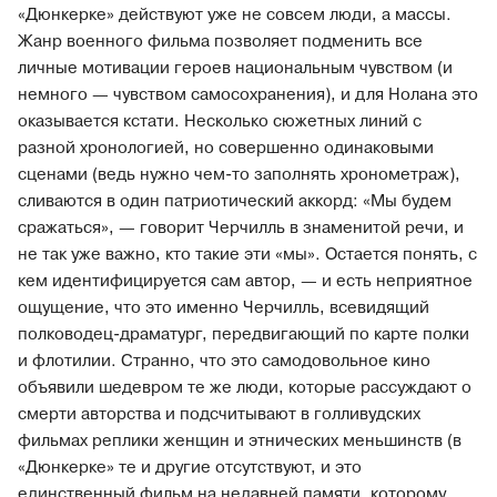
«Дюнкерке» действуют уже не совсем люди, а массы.
Жанр военного фильма позволяет подменить все
личные мотивации героев национальным чувством (и
немного — чувством самосохранения), и для Нолана это
оказывается кстати. Несколько сюжетных линий с
разной хронологией, но совершенно одинаковыми
сценами (ведь нужно чем-то заполнять хронометраж),
сливаются в один патриотический аккорд: «Мы будем
сражаться», — говорит Черчилль в знаменитой речи, и
не так уже важно, кто такие эти «мы». Остается понять, с
кем идентифицируется сам автор, — и есть неприятное
ощущение, что это именно Черчилль, всевидящий
полководец-драматург, передвигающий по карте полки
и флотилии. Странно, что это самодовольное кино
объявили шедевром те же люди, которые рассуждают о
смерти авторства и подсчитывают в голливудских
фильмах реплики женщин и этнических меньшинств (в
«Дюнкерке» те и другие отсутствуют, и это
единственный фильм на недавней памяти, которому