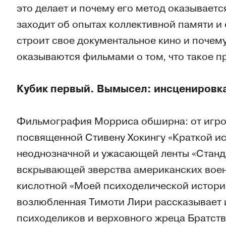
это делает и почему его метод оказываетс
заходит об опытах коллективной памяти и 
строит свое документальное кино и почему
оказываются фильмами о том, что такое п
Кубик первый. Вымысел: инсценировка
Фильмография Морриса обширна: от игров
посвященной Стивену Хокингу «Краткой ис
неоднозначной и ужасающей ленты «Станда
вскрывающей зверства американских военн
кислотной «Моей психоделической истории
возлюбленная Тимоти Лири рассказывает 
психоделиков и верховного жреца Братств