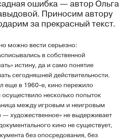
садная ошибка — автор Ольга
авыдовой. Приносим автору
одарим за прекрасный текст.
но можно вести серьезно:
списывались в собственной
ть» истину, да и само понятие
вать сегодняшней действительности.
л еще в 1960-е, кино пережило
 и осуществило несколько попыток
Граница между игровым и неигровым
е — художественное» не выдерживает
 документального кино не существует,
окумента без опосредования, без