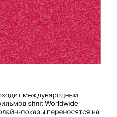
роходит международный
льмов shnit Worldwide
 офлайн-показы переносятся на