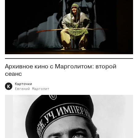
Архивное кино с Марголитом: второй
сеанс
Карточки
К
Евгений
Марголит