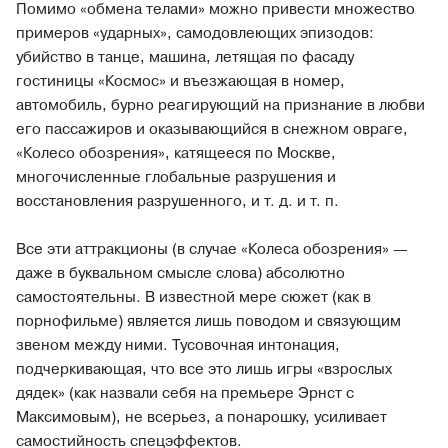
Помимо «обмена телами» можно привести множество
примеров «ударных», самодовлеющих эпизодов:
убийство в танце, машина, летящая по фасаду
гостиницы «Космос» и въезжающая в номер,
автомобиль, бурно реагирующий на признание в любви
его пассажиров и оказывающийся в снежном овраге,
«Колесо обозрения», катящееся по Москве,
многочисленные глобальные разрушения и
восстановления разрушенного, и т. д. и т. п.
Все эти аттракционы (в случае «Колеса обозрения» —
даже в буквальном смысле слова) абсолютно
самостоятельны. В известной мере сюжет (как в
порнофильме) является лишь поводом и связующим
звеном между ними. Тусовочная интонация,
подчеркивающая, что все это лишь игры «взрослых
дядек» (как назвали себя на премьере Эрнст с
Максимовым), не всерьез, а понарошку, усиливает
самостийность спецэффектов.