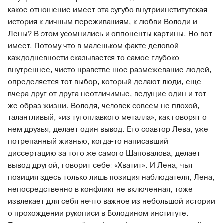
какое отношение имеет эта сугубо внутриинститутская
история к личным переживаниям, к любви Володи и
Лены? В этом усомнились и оппоненты картины. Но вот
имеет. Потому что в маленьком факте деловой
каждодневности сказывается то самое глубоко
внутреннее, чисто нравственное размежевание людей,
определяется тот выбор, который делают люди, еще
вчера друг от друга неотличимые, ведущие один и тот
же образ жизни. Володя, человек совсем не плохой,
талантливый, «из тугоплавкого металла», как говорят о
нем друзья, делает один вывод. Его соавтор Лева, уже
потрепанный жизнью, когда-то написавший
диссертацию за того же самого Шаповалова, делает
вывод другой, говорит себе: «Хватит». И Лена, чья
позиция здесь только лишь позиция наблюдателя, Лена,
непосредственно в конфликт не включенная, тоже
извлекает для себя нечто важное из небольшой истории
о прохождении рукописи в Володином институте.