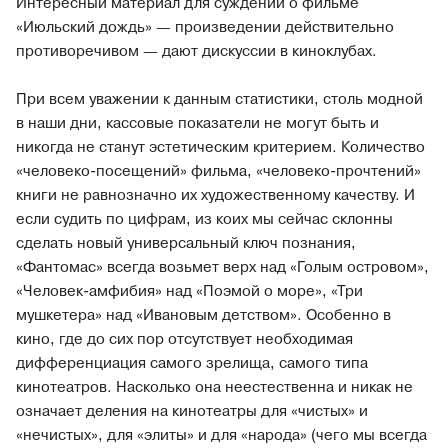
Интересный материал для суждений о фильме
«Июльский дождь» — произведении действительно
противоречивом — дают дискуссии в киноклубах.
При всем уважении к данным статистики, столь модной
в наши дни, кассовые показатели не могут быть и
никогда не станут эстетическим критерием. Количество
«человеко-посещений» фильма, «человеко-прочтений»
книги не равнозначно их художественному качеству. И
если судить по цифрам, из коих мы сейчас склонны
сделать новый универсальный ключ познания,
«Фантомас» всегда возьмет верх над «Голым островом»,
«Человек-амфибия» над «Поэмой о море», «Три
мушкетера» над «Ивановым детством». Особенно в
кино, где до сих пор отсутствует необходимая
дифференциация самого зрелища, самого типа
кинотеатров. Насколько она неестественна и никак не
означает деления на кинотеатры для «чистых» и
«нечистых», для «элиты» и для «народа» (чего мы всегда