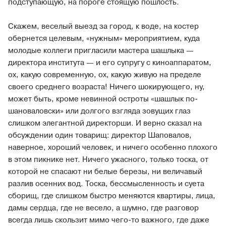
подступающую, на пороге стоящую пошлость.
Скажем, веселый выезд за город, к воде, на костер
обернется целевым, «нужным» мероприятием, куда
молодые коллеги пригласили мастера шашлыка —
директора института — и его супругу с киноаппаратом,
ох, какую современную, ох, какую живую на пределе
своего среднего возраста! Ничего шокирующего, ну,
может быть, кроме невинной остроты «шашлык по-
шановаловски» или долгого взгляда зовущих глаз
слишком элегантной директорши. И верно сказал на
обсуждении один товарищ: директор Шаповалов,
наверное, хороший человек, и ничего особенно плохого
в этом пикнике нет. Ничего ужасного, только тоска, от
которой не спасают ни белые березы, ни величавый
разлив осенних вод. Тоска, бессмысленность и суета
сборищ, где слишком быстро меняются квартиры, лица,
дамы сердца, где не весело, а шумно, где разговор
всегда лишь скользит мимо чего-то важного, где даже