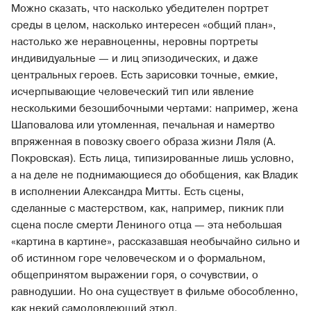
Можно сказать, что насколько убедителен портрет
среды в целом, насколько интересен «общий план»,
настолько же неравноценны, неровны портреты
индивидуальные — и лиц эпизодических, и даже
центральных героев. Есть зарисовки точные, емкие,
исчерпывающие человеческий тип или явление
несколькими безошибочными чертами: например, жена
Шаповалова или утомленная, печальная и намертво
впряженная в повозку своего образа жизни Ляля (А.
Покровская). Есть лица, типизированные лишь условно,
а на деле не поднимающиеся до обобщения, как Владик
в исполнении Александра Митты. Есть сцены,
сделанные с мастерством, как, например, пикник пли
сцена после смерти Лениного отца — эта небольшая
«картина в картине», рассказавшая необычайно сильно и
об истинном горе человеческом и о формальном,
общепринятом выражении горя, о сочувствии, о
равнодушии. Но она существует в фильме обособленно,
как некий самодовлеющий этюд.