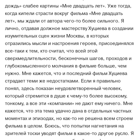
дождь» слабее картины «Мне двадцать лет». Уже тогда,
когда кипели страсти вокруг фильма «Мне двадцать
лет», мы ждали от автора чего-то более сильного. Я
лично, отдавая должное мастерству Хуциева в создании
изумительных сцен жизни Москвы, в которых
отразились мысли и настроения героев, присоединялся
все-таки к тем, кто считал, что всей этой
сверхмедлительности, бесконечных шагов, проходов и
глубокомысленного молчания в фильме больше, чем
нужно. Мне кажется, что и последний фильм Хуциева
страдает теми же недостатками. Если я правильно
понял, здесь показан неудовлетворенный человек,
который стремится в душе к чему-то более высокому,
тонкому, а все эти «компании» не дают ему ничего. Мне
кажется, что эта тема удачно дана в отдельных частных
моментах и эпизодах, но как-то не решена всем строем
фильма в целом. Боюсь, что попытки нагнетания на
зрителей тоски уводят фильм в какое-то другое русло. Я