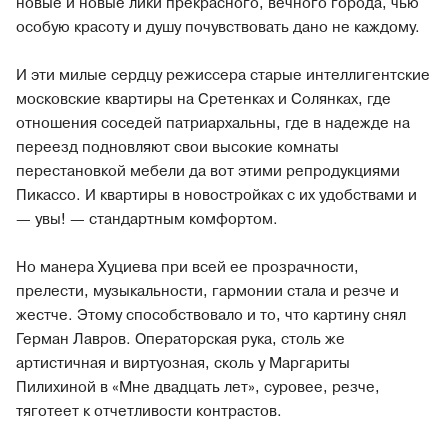
новые и новые лики прекрасного, вечного города, чью
особую красоту и душу почувствовать дано не каждому.
И эти милые сердцу режиссера старые интеллигентские
московские квартиры на Сретенках и Солянках, где
отношения соседей патриархальны, где в надежде на
переезд подновляют свои высокие комнаты
перестановкой мебели да вот этими репродукциями
Пикассо. И квартиры в новостройках с их удобствами и
— увы! — стандартным комфортом.
Но манера Хуциева при всей ее прозрачности,
прелести, музыкальности, гармонии стала и резче и
жестче. Этому способствовало и то, что картину снял
Герман Лавров. Операторская рука, столь же
артистичная и виртуозная, сколь у Маргариты
Пилихиной в «Мне двадцать лет», суровее, резче,
тяготеет к отчетливости контрастов.