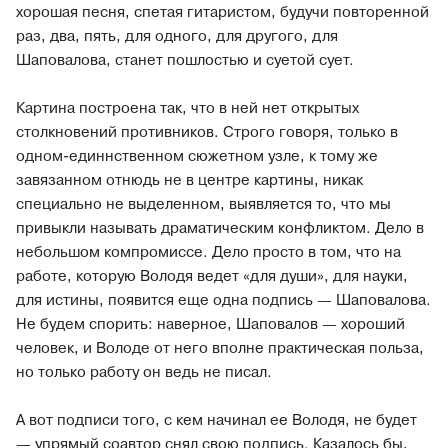
хорошая песня, спетая гитаристом, будучи повторенной
раз, два, пять, для одного, для другого, для
Шаповалова, станет пошлостью и суетой сует.
Картина построена так, что в ней нет открытых
столкновений противников. Строго говоря, только в
одном-единнственном сюжетном узле, к тому же
завязанном отнюдь не в центре картины, никак
специально не выделенном, выявляется то, что мы
привыкли называть драматическим конфликтом. Дело в
небольшом компромиссе. Дело просто в том, что на
работе, которую Володя ведет «для души», для науки,
для истины, появится еще одна подпись — Шаповалова.
Не будем спорить: наверное, Шаповалов — хороший
человек, и Володе от него вполне практическая польза,
но только работу он ведь не писал.
А вот подписи того, с кем начинал ее Володя, не будет
— упрямый соавтор снял свою подпись. Казалось бы,