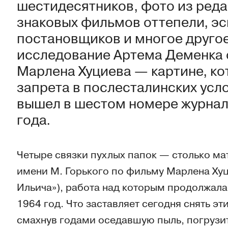
шестидесятников, фото из реда
знаковых фильмов оттепели, эс
постановщиков и многое друго
исследование Артема Деменка 
Марлена Хуциева — картине, к
запрета в послесталинских усл
вышел в шестом номере журнал
года.
Четыре связки пухлых папок — столько ма
имени М. Горького по фильму Марлена Хуц
Ильича»), работа над которым продолжалас
1964 год. Что заставляет сегодня снять эт
смахнув годами оседавшую пыль, погрузит