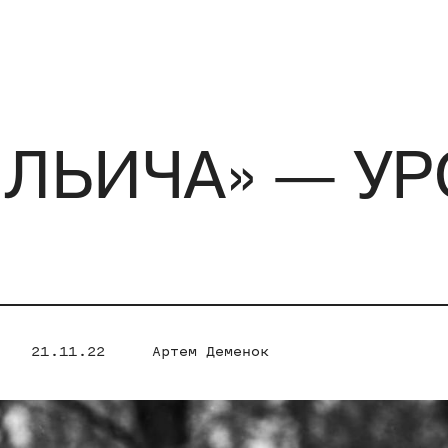
ИЛЬИЧА» — УР
21.11.22
Артем Деменок