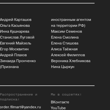
Андрей Карташов
иностранным агентом
Ольга Касьянова
на территории РФ)
Инна Кушнарева
Максим Семенов
Станислав Луговой
Елена Смолина
Евгений Майзель
Елена Стишова
Егор Москвитин
Алиса Таёжная
Андрей Плахов
Алексей Филиппов
Зинаида Пронченко
Вероника Хлебникова
(Признана
Нина Цыркун
Распространение и
Мы в соцсетях:
подписка:
ВКонтакте
order.filmart@yandex.ru
YouTube