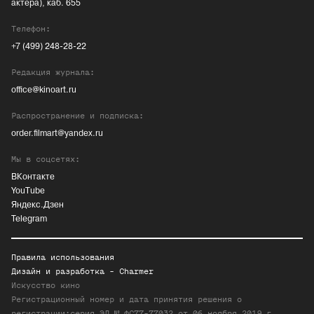
актера), каб. 655
Телефон:
+7 (499) 248-28-22
Редакция журнала:
office@kinoart.ru
Распространение и подписка:
order.filmart@yandex.ru
Мы в соцсетях:
ВКонтакте
YouTube
Яндекс.Дзен
Telegram
Правила использования
Дизайн и разработка -
Charmer
Искусство кино
Регистрационный номер и дата принятия решения о
регистрации:серия ЭЛ № ФС77-77032 от 06 ноября 2019 г.