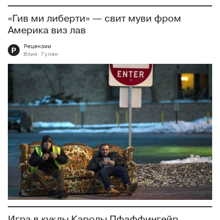
«Гив ми либерти» — свит муви фром
Америка виз лав
Рецензии
Р
Юлия
Гулян
Игра в куклы Каролы Пфаффингейр