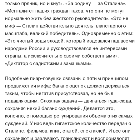
только пряник, но и кнут». «За родину — за Сталина».
«Менталитет наших граждан таков, что они не могут
нормально жить без жесткого руководителя». «Это не
миф — Сталин действительно деятель планетарного
масштаба, великий победитель». Одновременно с этим:
«Это чистый воды злодей, который издевался над всеми
народами России и руководствовался не интересами
страны, а исключительно своими собственными».
«Диктатор с садистскими замашками».
Подобные пиар-ловушки связаны с пятым принципом
продвижения мифа: баланс оценок должен держаться
таким, чтобы негатив присутствовал, но не был
подавляющим
.
Сложная задача — двигаться туда-сюда,
сохраняя некий баланс суждений. Делается это,
конечно, с помощью регулирования объема этих самых
суждений. У нас ведь гигантское количество передач о
Сталине, фильмов, книг, статей, спектаклей. И все они
сохраняют и раздувают, транслируют и воспроизводят