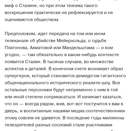
миф о Сталине, но при этом техника такого
воскрешения практически не рефлексируется и не
оцениваются обществом.
Предположим, идет передача на том или ином
телеканале об убийстве Мейерхольда, о судьбе
Платонова, Ахматовой или Мандельштама — о ком
угодно, — там обязательно в каком-нибудь контексте
появится Сталин. В тысячах случаев, во множестве
аспектов и деталей. В конечном счете возникает образ
супергероя, который становится демиургом гигантского
общенационального исторического реалити-шоу. Все
остальные персонажи будут непременно с ним в той
или иной степени соприкасаться. И начинает казаться,
что он — всегда рядом, жив
,
вот-вот постучится к вам в
дверь, и воспитанные нашими медиа соотечественники
этому совсем не удивятся. В последние годы миллионы
телезрителей разных сословий стали участниками