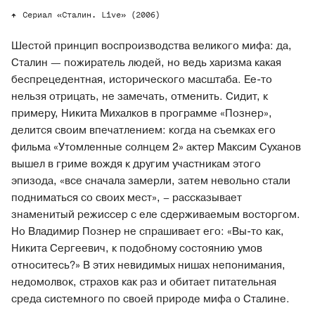
Сериал «Сталин. Live» (2006)
Шестой принцип воспроизводства великого мифа: да,
Сталин — пожиратель людей, но ведь харизма какая
беспрецедентная, исторического масштаба. Ее-то
нельзя отрицать, не замечать, отменить. Сидит, к
примеру, Никита Михалков в программе «Познер»,
делится своим впечатлением: когда на съемках его
фильма «Утомленные солнцем 2» актер Максим Суханов
вышел в гриме вождя к другим участникам этого
эпизода, «все сначала замерли, затем невольно стали
подниматься со своих мест», – рассказывает
знаменитый режиссер с еле сдерживаемым восторгом.
Но Владимир Познер не спрашивает его: «Вы-то как,
Никита Сергеевич, к подобному состоянию умов
относитесь?» В этих невидимых нишах непонимания,
недомолвок, страхов как раз и обитает питательная
среда системного по своей природе мифа о Сталине.