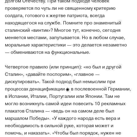
долгом Отечеству. При таком подходе человек
проверяется по чуть ли не священному критерию
солдата, готового к жертве патриота, всегда
находящегося на службе. Помните про знаменитый
сталинский «винтик»? Многое тут, конечно, сегодня
меняется местами, запутывается. Но в любом случае,
моральные характеристики — это делается незаметно
— обмениваются на функциональные
.
Четвертое правило (или принцип): «но был и другой
Сталин», «давайте поспорим», «главное —
дискутировать»
.
Такой подход был немыслим при
процессах
денацификации
в послевоенной Германии,
в Испании, Италии, Португалии или Японии. Там не
могло возникнуть самой идеи повесить 10 рекламных
плакатов Сталина — «ведь он на самом деле был
маршалом Победы». «У каждого народа есть вера и
необходимость в сильной руке, которая может и
помочь, и наказать». «Чтобы был порядок, нужен не