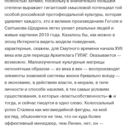
полностью затмил, поскольку в значительно большей
степени выражает гигантский смысловой потенциал той
особой российской протофеодальной культуры, которая
удивляет каждого, кто в великих произведениях Гоголя и
Салтыкова-Щедрина легко узнает реальных людей и
живые картинки 2010 года. Казалось бы, как можно в
эпоху Интернета видеть модели поведения,
характерные, скажем, для Смутного времени начала XVII
века или для периода Архипелага ГУЛАГ. Оказывается —
возможно. Малоизученные культурные матрицы
непонятным образом — из века в век — воспроизводят
элементы знакомой системы жизни буквально всюду —
в экономике, в действиях власти, в морали, в типе
личности и способе насилия, в тех самых условиях
существования, в которых
«властьсобственность»
и
тогда, и сейчас пишутся в одно слово. Колоссальный
успех Сталина как мегамедийной фигуры, на мой
взгляд, объясняется не тем, что он куда более
эффективный менеджер, чем Ленин, нет, он —